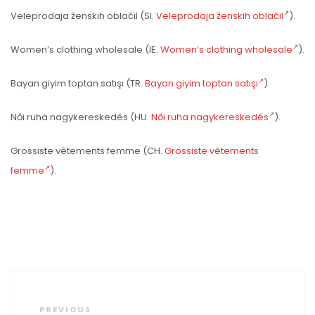
Veleprodaja ženskih oblačil (SI.
Veleprodaja ženskih oblačil
).
Women’s clothing wholesale (IE.
Women’s clothing wholesale
).
Bayan giyim toptan satışı (TR.
Bayan giyim toptan satışı
).
Női ruha nagykereskedés (HU.
Női ruha nagykereskedés
).
Grossiste vêtements femme (CH.
Grossiste vêtements
femme
).
Nawigacja
wpisu
Previous
PREVIOUS