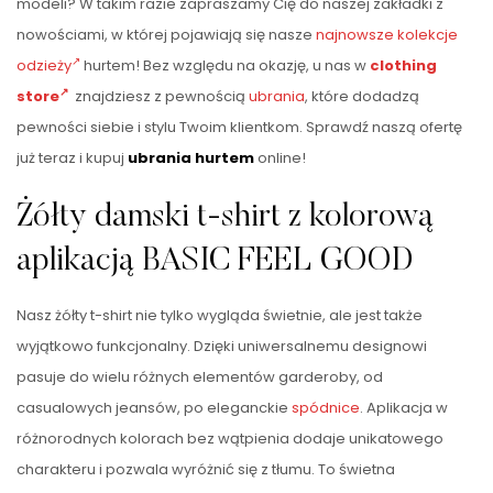
modeli? W takim razie zapraszamy Cię do naszej zakładki z
nowościami, w której pojawiają się nasze
najnowsze kolekcje
odzieży
hurtem! Bez względu na okazję, u nas w
clothing
store
znajdziesz z pewnością
ubrania
, które dodadzą
pewności siebie i stylu Twoim klientkom. Sprawdź naszą ofertę
już teraz i kupuj
ubrania hurtem
online!
Żółty damski t-shirt z kolorową
aplikacją BASIC FEEL GOOD
Nasz żółty t-shirt nie tylko wygląda świetnie, ale jest także
wyjątkowo funkcjonalny. Dzięki uniwersalnemu designowi
pasuje do wielu różnych elementów garderoby, od
casualowych jeansów, po eleganckie
spódnice
. Aplikacja w
różnorodnych kolorach bez wątpienia dodaje unikatowego
charakteru i pozwala wyróżnić się z tłumu. To świetna