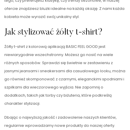
tego, czy preferujesz klasykę, czy trendy sezonowe, w naszej
ofercie znajdziesz bluzki idealne na każdą okazję. Z nami każda
kobieta może wyrazić swój unikalny styl.
Jak stylizować żółty t-shirt?
Żółty t-shirt z kolorową aplikacją BASIC FEEL GOOD jest
niewiarygodnie wszechstronny. Możesz go nosić na wiele
różnych sposobów. Sprawdzi się świetnie w zestawieniu z
jasnymi jeansami i sneakersami dla casualowego looku, można
go również skomponować z czarnymi, eleganckimi spodniami i
szpilkami dla wieczorowego wyjścia. Nie zapomnij o
dodatkach, takich jak torby czy biżuteria, które podkreślą
charakter stylizacji.
Dbając o najwyższą jakość i zadowolenie naszych klientów,
regularnie wprowadzamy nowe produkty do naszej oferty.