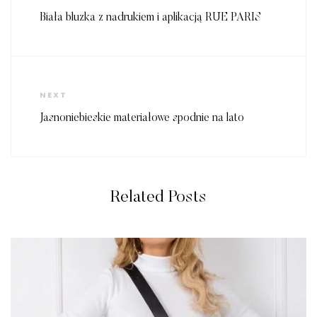
Post
Biała bluzka z nadrukiem i aplikacją RUE PARIS
Next
NEXT
Post
Jasnoniebieskie materiałowe spodnie na lato
Related Posts