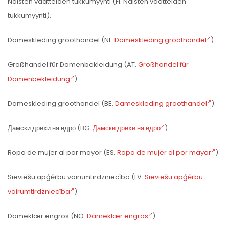
Naisten vaatteiden tukkumyynti (FI. Naisten vaatteiden
tukkumyynti).
Dameskleding groothandel (NL.
Dameskleding groothandel
).
Großhandel für Damenbekleidung (AT.
Großhandel für
Damenbekleidung
).
Dameskleding groothandel (BE.
Dameskleding groothandel
).
Дамски дрехи на едро (BG.
Дамски дрехи на едро
).
Ropa de mujer al por mayor (ES.
Ropa de mujer al por mayor
).
Sieviešu apģērbu vairumtirdzniecība (LV.
Sieviešu apģērbu
vairumtirdzniecība
).
Dameklær engros (NO.
Dameklær engros
).