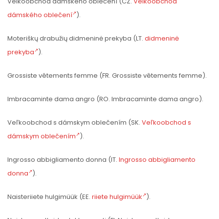
Velkoobchod dámského oblečení (CZ.
Velkoobchod
dámského oblečení
).
Moteriškų drabužių didmeninė prekyba (LT.
didmeninė
prekyba
).
Grossiste vêtements femme (FR. Grossiste vêtements femme).
Imbracaminte dama angro (RO. Imbracaminte dama angro).
Veľkoobchod s dámskym oblečením (SK.
Veľkoobchod s
dámskym oblečením
).
Ingrosso abbigliamento donna (IT.
Ingrosso abbigliamento
donna
).
Naisteriiete hulgimüük (EE.
riiete hulgimüük
).