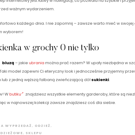
klep internetowy jest łatwy w nawigacji, co pozwala na szybkie i pr
 przed ważnym wydarzeniem.
mfortowo każdego dnia. I nie zapomnij – zawsze warto mieć w swojej
ym wyborem!
ienka w grochy 0 nie tylko
ą
bluzą
– jakie
ubrania
można prać razem? W upały niezbędna w szafi
aki model zapewni Ci eteryczny look i jednocześnie przyjemny przew
 lub z jedną węższą falbaną zwieńczającą dół
sukienki
.
ów! W
butiku
znajdziesz wszystkie elementy garderoby, które są niez
ięc w najnowszej kolekcji zawsze znajdziesz coś dla siebie.
A WYPRZEDAŻ
,
ODZIEŻ
,
ODZIEŻOWE
,
SKLEPU