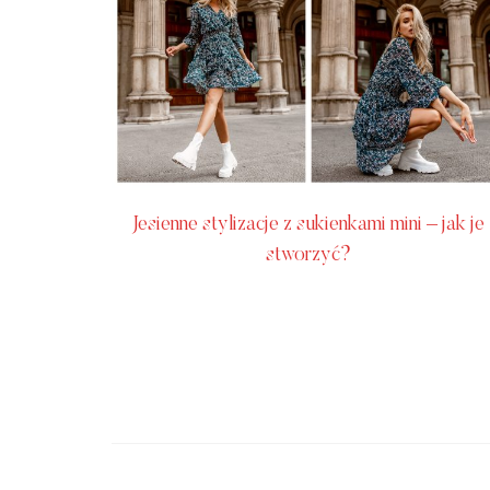
Jesienne stylizacje z sukienkami mini – jak je
stworzyć?