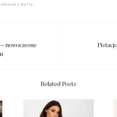
KIENKOM Z BUTIK
,
y – nowoczesne
Pistacj
su
Related Posts