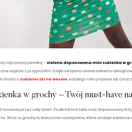
szą najnowszą perełką –
zielona dopasowana mini sukienka w g
iczne wyjście z przyjaciółmi. Dzięki swojemu uniwersalnemu designow
i chodzi o
sukieneczki na wesele
, każdego roku pojawia się coraz 
kienka w grochy – Twój must-have na
t noszenia przez cały dzień. Podkreślona talia oraz dopasowany krój 
yjnie. Wzór w grochy to klasyczne rozwiązanie, które dodaje sukien