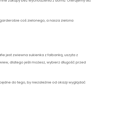
zyjemne zakupy bez wychodzenia z domu. Oferujemy też
 garderobie coś zielonego, a nasza zielona
e jest zwiewna sukienka z falbanką, uszyta z
iew, dlatego jeśli możesz, wybierz długość przed
będne do tego, by niezależnie od okazji wyglądać