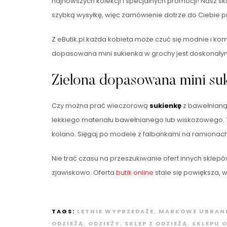
najnowszych kolekcji i specjalnych promocji! Nasz s
szybką wysyłkę, więc zamówienie dotrze do Ciebie
Z eButik.pl każda kobieta może czuć się modnie i ko
dopasowana mini sukienka w grochy jest doskonał
Zielona dopasowana mini suk
Czy można prać wieczorową
sukienkę
z bawełnian
lekkiego materiału bawełnianego lub wiskozowego. T
kolano. Sięgaj po modele z falbankami na ramionach
Nie trać czasu na przeszukiwanie ofert innych sklep
zjawiskowo. Oferta
butik online
stale się powiększa, w
TAGS:
LETNIE WYPRZEDAŻE
,
MARKOWE UBRANI
ODZIEŻĄ
,
ODZIEŻY
,
SKLEP Z ODZIEŻĄ
,
SKLEPU 