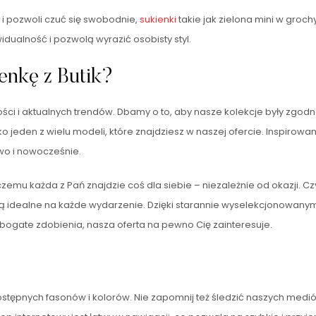
ę i pozwoli czuć się swobodnie,
sukienki
takie jak zielona mini w groc
dualność i pozwolą wyrazić osobisty styl.
enkę z Butik?
ości i aktualnych trendów. Dbamy o to, aby nasze kolekcje były zgod
o jeden z wielu modeli, które znajdziesz w naszej ofercie. Inspirow
wo i nowocześnie.
emu każda z Pań znajdzie coś dla siebie – niezależnie od okazji. Cz
są idealne na każde wydarzenie. Dzięki starannie wyselekcjonowanym
y bogate zdobienia, nasza oferta na pewno Cię zainteresuje.
stępnych fasonów i kolorów. Nie zapomnij też śledzić naszych medi