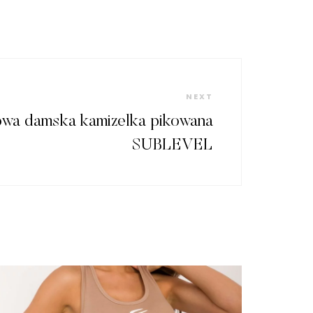
Next
NEXT
Post
owa damska kamizelka pikowana
SUBLEVEL