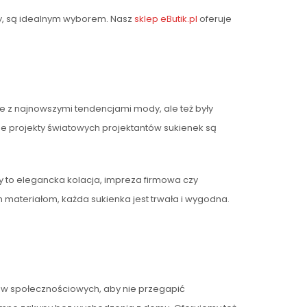
hy, są idealnym wyborem. Nasz
sklep eButik.pl
oferuje
ne z najnowszymi tendencjami mody, ale też były
ane projekty światowych projektantów sukienek są
y to elegancka kolacja, impreza firmowa czy
 materiałom, każda sukienka jest trwała i wygodna.
ów społecznościowych, aby nie przegapić