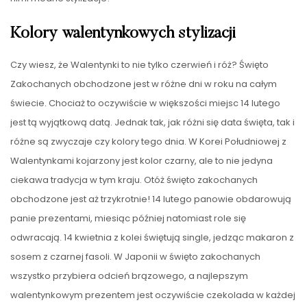
Kolory walentynkowych stylizacji
Czy wiesz, że Walentynki to nie tylko czerwień i róż? Święto
Zakochanych obchodzone jest w różne dni w roku na całym
świecie. Chociaż to oczywiście w większości miejsc 14 lutego
jest tą wyjątkową datą. Jednak tak, jak różni się data święta, tak i
różne są zwyczaje czy kolory tego dnia. W Korei Południowej z
Walentynkami kojarzony jest kolor czarny, ale to nie jedyna
ciekawa tradycja w tym kraju. Otóż święto zakochanych
obchodzone jest aż trzykrotnie! 14 lutego panowie obdarowują
panie prezentami, miesiąc później natomiast role się
odwracają. 14 kwietnia z kolei świętują single, jedząc makaron z
sosem z czarnej fasoli. W Japonii w święto zakochanych
wszystko przybiera odcień brązowego, a najlepszym
walentynkowym prezentem jest oczywiście czekolada w każdej