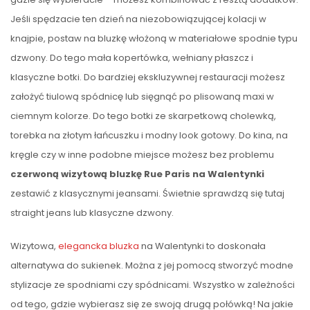
Jeśli spędzacie ten dzień na niezobowiązującej kolacji w
knajpie, postaw na bluzkę włożoną w materiałowe spodnie typu
dzwony. Do tego mała kopertówka, wełniany płaszcz i
klasyczne botki. Do bardziej ekskluzywnej restauracji możesz
założyć tiulową spódnicę lub sięgnąć po plisowaną maxi w
ciemnym kolorze. Do tego botki ze skarpetkową cholewką,
torebka na złotym łańcuszku i modny look gotowy. Do kina, na
kręgle czy w inne podobne miejsce możesz bez problemu
czerwoną wizytową bluzkę Rue Paris na Walentynki
zestawić z klasycznymi jeansami. Świetnie sprawdzą się tutaj
straight jeans lub klasyczne dzwony.
Wizytowa,
elegancka bluzka
na Walentynki to doskonała
alternatywa do sukienek. Można z jej pomocą stworzyć modne
stylizacje ze spodniami czy spódnicami. Wszystko w zależności
od tego, gdzie wybierasz się ze swoją drugą połówką! Na jakie