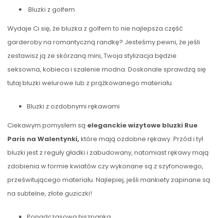
Bluzki z golfem
Wydaje Ci się, że bluzka z golfem to nie najlepsza część
garderoby na romantyczną randkę? Jesteśmy pewni, że jeśli
zestawisz ją ze skórzaną mini, Twoja stylizacja będzie
seksowna, kobieca i szalenie modna. Doskonale sprawdzą się
tutaj bluzki welurowe lub z prążkowanego materiału.
Bluzki z ozdobnymi rękawami
Ciekawym pomysłem są
eleganckie wizytowe bluzki Rue
Paris na Walentynki,
które mają ozdobne rękawy. Przód i tył
bluzki jest z reguły gładki i zabudowany, natomiast rękawy mają
zdobienia w formie kwiatów czy wykonane są z szyfonowego,
prześwitującego materiału. Najlepiej, jeśli mankiety zapinane są
na subtelne, złote guziczki!
Ponadczasowa hiszpanka