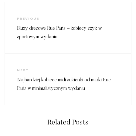
Nawigacja
wpisu
Previous
PREVIOUS
Post
Bluzy dresowe Rue Paris – kobiecy szyk w
sportowym wydaniu
Next
NEXT
Post
Najbardziej kobiece midi sukienki od marki Rue
Paris w minimalistycznym wydaniu
Related Posts