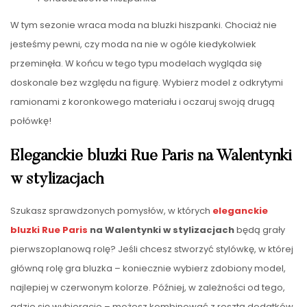
W tym sezonie wraca moda na bluzki hiszpanki. Chociaż nie
jesteśmy pewni, czy moda na nie w ogóle kiedykolwiek
przeminęła. W końcu w tego typu modelach wygląda się
doskonale bez względu na figurę. Wybierz model z odkrytymi
ramionami z koronkowego materiału i oczaruj swoją drugą
połówkę!
Eleganckie bluzki Rue Paris na Walentynki
w stylizacjach
Szukasz sprawdzonych pomysłów, w których
eleganckie
bluzki Rue Paris
na Walentynki w stylizacjach
będą grały
pierwszoplanową rolę? Jeśli chcesz stworzyć stylówkę, w której
główną rolę gra bluzka – koniecznie wybierz zdobiony model,
najlepiej w czerwonym kolorze. Później, w zależności od tego,
gdzie się wybieracie – możesz kombinować z resztą dodatków.