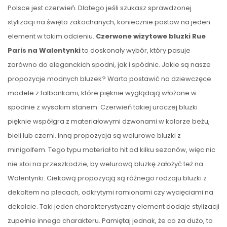
Polsce jest czerwień. Dlatego jeśli szukasz sprawdzonej
stylizacji na święto zakochanych, koniecznie postaw na jeden
element w takim odcieniu.
Czerwone wizytowe bluzki Rue
Paris na Walentynki
to doskonały wybór, który pasuje
zarówno do eleganckich spodni, jak i spódnic. Jakie są nasze
propozycje modnych bluzek? Warto postawić na dziewczęce
modele z falbankami, które pięknie wyglądają włożone w
spodnie z wysokim stanem. Czerwień takiej uroczej bluzki
pięknie współgra z materiałowymi dzwonami w kolorze beżu,
bieli lub czerni. Inną propozycja są welurowe bluzki z
minigolfem. Tego typu materiał to hit od kilku sezonów, więc nic
nie stoi na przeszkodzie, by welurową bluzkę założyć też na
Walentynki. Ciekawą propozycją są różnego rodzaju bluzki z
dekoltem na plecach, odkrytymi ramionami czy wycięciami na
dekolcie. Taki jeden charakterystyczny element dodaje stylizacji
zupełnie innego charakteru. Pamiętaj jednak, że co za dużo, to