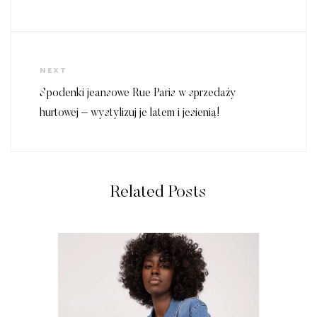
Next
NEXT
Post
Spodenki jeansowe Rue Paris w sprzedaży
hurtowej – wystylizuj je latem i jesienią!
Related Posts