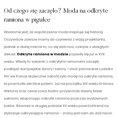
Od czego się zaczęło? Moda na odkryte
ramiona w pigułce
Wiadome jest, że współczesna moda inspiruje się historią.
Oczywiście zawsze mamy do czynienia z wizją projektanta,
jednak w dużej mierze to, co się dziś nosi, czerpie z ubiegłych
dekad.
Odkryte ramiona w modzie
pojawiły się już w XVII
wieku. Wtedy to sukienki z odkrytymi ramionami zaczęły
podbijać europejskie dwory i salony. I choć panowanie Ludwika
XIV we Francji skutecznie zakończyło modę na odkryte ramiona,
ta powróciła wkrótce potem. Już na początku XIX wieku Królowa
Wiktoria oraz cesarzowa Austrii i przywróciły dawny blask
sukniom, eksponując odkryte ramiona podczas wystawnych
balów. Również w drugiej połowie XX wieku powrócił trend na
stylizacje odkrywające ramiona – znany jest nam do dziś fason