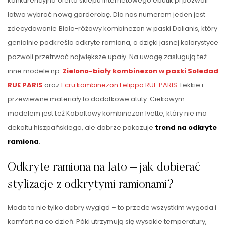
konkurencyjna oferta sklepu internetowego ebutik.pl pozwoli
łatwo wybrać nową garderobę. Dla nas numerem jeden jest
zdecydowanie Biało-różowy kombinezon w paski Dalianis, który
genialnie podkreśla odkryte ramiona, a dzięki jasnej kolorystyce
pozwoli przetrwać największe upały. Na uwagę zasługują też
inne modele np.
Zielono-biały kombinezon w paski Soledad
RUE PARIS
oraz
Ecru kombinezon Felippa RUE PARIS
. Lekkie i
przewiewne materiały to dodatkowe atuty. Ciekawym
modelem jest też Kobaltowy kombinezon Ivette, który nie ma
dekoltu hiszpańskiego, ale dobrze pokazuje
trend na odkryte
ramiona
.
Odkryte ramiona na lato – jak dobierać
stylizacje z odkrytymi ramionami?
Moda to nie tylko dobry wygląd – to przede wszystkim wygoda i
komfort na co dzień. Póki utrzymują się wysokie temperatury,