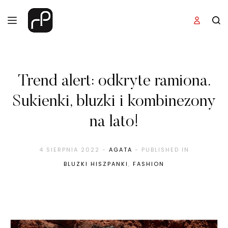
Trend alert: odkryte ramiona.
Sukienki, bluzki i kombinezony
na lato!
4 SIERPNIA 2022
-
AGATA
- PUBLISHED IN
BLUZKI HISZPANKI
,
FASHION