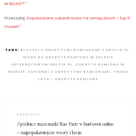
je łączyć?
Przeczytaj:
Dopasowane sukienki basic na ramiączkach – top 5
modeli
TAGS:
BLUZYKI Z ODKRYTYMI RAMIONAMI Z EBUTIK.PL
,
MODA NA ODKRYTE RAMIONA W SKLEPIE
INTERNETOWYM EBUTIK.PL
,
ODKRYTE RAMIONA W
MODZIE
,
SUKIENKI Z ODKRYTYMI RAMIONAMI
,
TREND
LATA - ODKRYTE RAMIONA
Nawigacja
wpisu
Previous
PREVIOUS
Post
Spódnice maxi marki Rue Paris w hurtowni online
– najpopularniejsze wzory i kroje