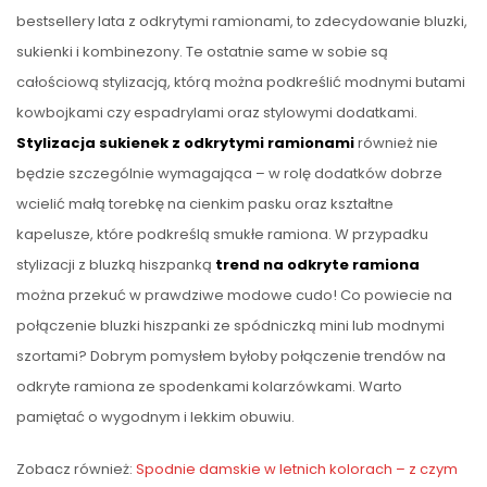
bestsellery lata z odkrytymi ramionami, to zdecydowanie bluzki,
sukienki i kombinezony. Te ostatnie same w sobie są
całościową stylizacją, którą można podkreślić modnymi butami
kowbojkami czy espadrylami oraz stylowymi dodatkami.
Stylizacja sukienek z odkrytymi ramionami
również nie
będzie szczególnie wymagająca – w rolę dodatków dobrze
wcielić małą torebkę na cienkim pasku oraz kształtne
kapelusze, które podkreślą smukłe ramiona. W przypadku
stylizacji z bluzką hiszpanką
trend na odkryte ramiona
można przekuć w prawdziwe modowe cudo! Co powiecie na
połączenie bluzki hiszpanki ze spódniczką mini lub modnymi
szortami? Dobrym pomysłem byłoby połączenie trendów na
odkryte ramiona ze spodenkami kolarzówkami. Warto
pamiętać o wygodnym i lekkim obuwiu.
Zobacz również:
Spodnie damskie w letnich kolorach – z czym