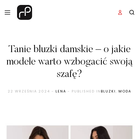
Tanie bluzki damskie – o jakie
modele warto wzbogacić swoją
szafę?
22 WRZEŚNIA 2024
-
LENA
- PUBLISHED IN
BLUZKI
,
MODA