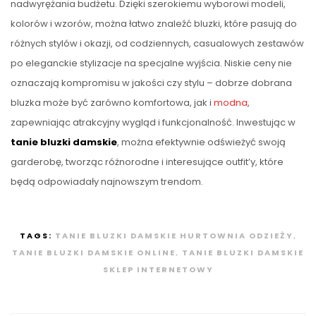
nadwyrężania budżetu. Dzięki szerokiemu wyborowi modeli,
kolorów i wzorów, można łatwo znaleźć bluzki, które pasują do
różnych stylów i okazji, od codziennych, casualowych zestawów
po eleganckie stylizacje na specjalne wyjścia. Niskie ceny nie
oznaczają kompromisu w jakości czy stylu – dobrze dobrana
bluzka może być zarówno komfortowa, jak i
modna
,
zapewniając atrakcyjny wygląd i funkcjonalność. Inwestując w
tanie bluzki damskie
, można efektywnie odświeżyć swoją
garderobę, tworząc różnorodne i interesujące outfit’y, które
będą odpowiadały najnowszym trendom.
TAGS:
TANIE BLUZKI DAMSKIE HURTOWNIA ODZIEŻY
,
TANIE BLUZKI DAMSKIE ONLINE
,
TANIE BLUZKI DAMSKIE
SKLEP INTERNETOWY