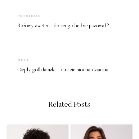
Nawigacja
wpisu
Previous
PREVIOUS
Post
Różowy sweter – do czego będzie pasował?
Next
NEXT
Post
Ciepły golf damski – otul się modną dzianiną
Related Posts