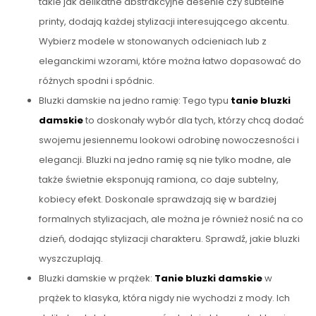
takie jak delikatne abstrakcyjne desenie czy subtelne
printy, dodają każdej stylizacji interesującego akcentu.
Wybierz modele w stonowanych odcieniach lub z
eleganckimi wzorami, które można łatwo dopasować do
różnych spodni i spódnic.
Bluzki damskie na jedno ramię: Tego typu
tanie bluzki
damskie
to doskonały wybór dla tych, którzy chcą dodać
swojemu jesiennemu lookowi odrobinę nowoczesności i
elegancji. Bluzki na jedno ramię są nie tylko modne, ale
także świetnie eksponują ramiona, co daje subtelny,
kobiecy efekt. Doskonale sprawdzają się w bardziej
formalnych stylizacjach, ale można je również nosić na co
dzień, dodając stylizacji charakteru. Sprawdź, jakie bluzki
wyszczuplają.
Bluzki damskie w prążek:
Tanie bluzki damskie
w
prążek to klasyka, która nigdy nie wychodzi z mody. Ich