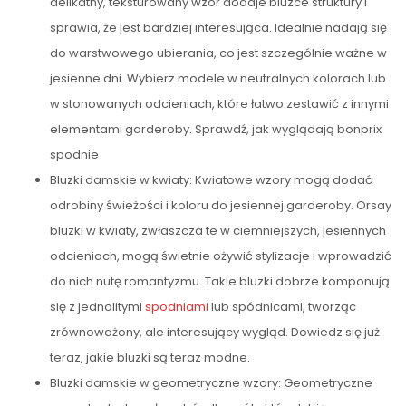
delikatny, teksturowany wzór dodaje bluzce struktury i
sprawia, że jest bardziej interesująca. Idealnie nadają się
do warstwowego ubierania, co jest szczególnie ważne w
jesienne dni. Wybierz modele w neutralnych kolorach lub
w stonowanych odcieniach, które łatwo zestawić z innymi
elementami garderoby. Sprawdź, jak wyglądają bonprix
spodnie
Bluzki damskie w kwiaty: Kwiatowe wzory mogą dodać
odrobiny świeżości i koloru do jesiennej garderoby. Orsay
bluzki w kwiaty, zwłaszcza te w ciemniejszych, jesiennych
odcieniach, mogą świetnie ożywić stylizacje i wprowadzić
do nich nutę romantyzmu. Takie bluzki dobrze komponują
się z jednolitymi
spodniami
lub spódnicami, tworząc
zrównoważony, ale interesujący wygląd. Dowiedz się już
teraz, jakie bluzki są teraz modne.
Bluzki damskie w geometryczne wzory: Geometryczne