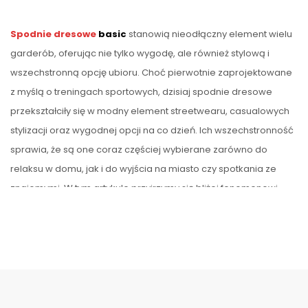
Spodnie dresowe
basic
stanowią nieodłączny element wielu
garderób, oferując nie tylko wygodę, ale również stylową i
wszechstronną opcję ubioru. Choć pierwotnie zaprojektowane
z myślą o treningach sportowych, dzisiaj spodnie dresowe
przekształciły się w modny element streetwearu, casualowych
stylizacji oraz wygodnej opcji na co dzień. Ich wszechstronność
sprawia, że są one coraz częściej wybierane zarówno do
relaksu w domu, jak i do wyjścia na miasto czy spotkania ze
znajomymi. W tym artykule przyjrzymy się bliżej fenomenowi
spodni dresowych basic, omawiając ich znaczenie w modzie,
ewolucję stylu oraz różnorodne sposoby ich noszenia i
stylizowania.
Na wiosnę wybierz basic