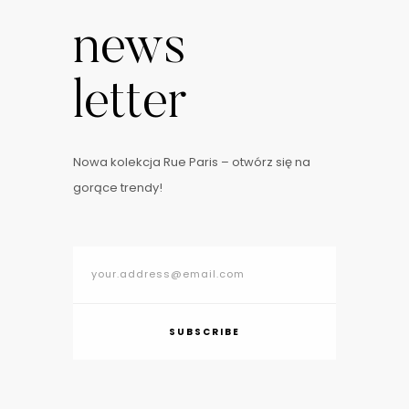
Spodnie dresowe stanowią kluczowy element w dzisiejszej
news
modzie, łącząc wygodę z stylem w sposób niezrównany.
Wywodzące się pierwotnie z wyposażenia sportowego, …
letter
Nowa kolekcja Rue Paris – otwórz się na
gorące trendy!
SUBSCRIBE