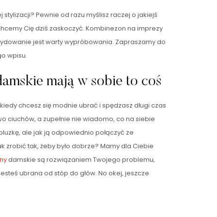
stylizacji? Pewnie od razu myślisz raczej o jakiejś
 chcemy Cię dziś zaskoczyć. Kombinezon na imprezy
ecydowanie jest warty wypróbowania. Zapraszamy do
o wpisu.
amskie mają w sobie to coś
kiedy chcesz się modnie ubrać i spędzasz długi czas
o ciuchów, a zupełnie nie wiadomo, co na siebie
bluzkę, ale jak ją odpowiednio połączyć ze
k zrobić tak, żeby było dobrze? Mamy dla Ciebie
ny
damskie są rozwiązaniem Twojego problemu,
jesteś ubrana od stóp do głów. No okej, jeszcze