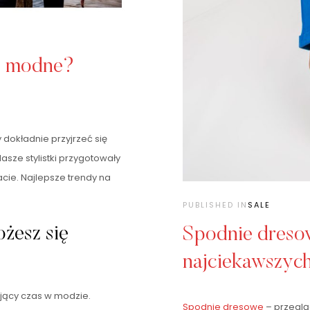
ie modne?
y dokładnie przyjrzeć się
asze stylistki przygotowały
cie. Najlepsze trendy na
PUBLISHED IN
SALE
żesz się
Spodnie dreso
najciekawszyc
jący czas w modzie.
Spodnie dresowe
– przeglą