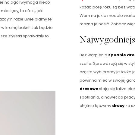
ście na ogół wymaga nieco
każdą porę roku są bez wą
esięcy, to efekt, jaki
Wam na jakie modele warto s
ażdym razie uwielbiamy te
można je nosić. Zobacz wię
 w krainę baśni! Jak będzie
ze stylistki sprawdziły to
Najwygodniejs
Bez wątpienia
spodnie dr
szafie. Sprawdzają się w sty
często wybieramy je także 
powinna mieć w swojej gard
dresowe
stają się także ele
spotkania, a nawet do pracy
chętnie łączymy
dresy
ze sz