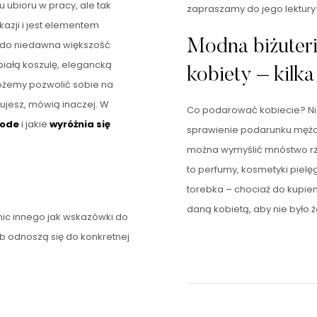
u ubioru w pracy, ale tak
zapraszamy do jego lektury
zji i jest elementem
Modna biżuteri
e do niedawna większość
iałą koszulę, elegancką
kobiety – kilk
możemy pozwolić sobie na
cujesz, mówią inaczej. W
Co podarować kobiecie? Niekt
code
i jakie
wyróżnia się
sprawienie podarunku mężcz
można wymyślić mnóstwo rz
to perfumy, kosmetyki piel
torebka – chociaż do kupie
daną kobietą, aby nie było 
nic innego jak wskazówki do
b odnoszą się do konkretnej