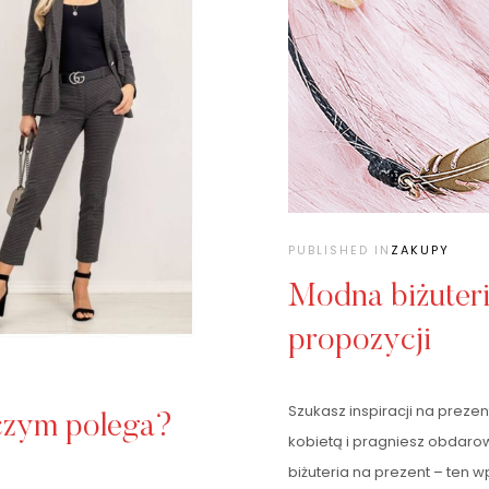
PUBLISHED IN
ZAKUPY
Modna biżuteri
propozycji
Szukasz inspiracji na preze
 czym polega?
kobietą i pragniesz obdaro
biżuteria na prezent – ten w