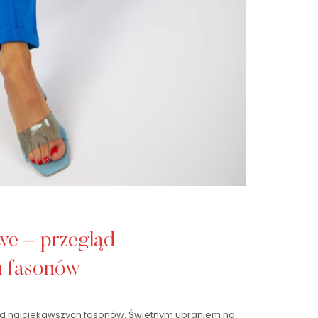
we – przegląd
h fasonów
d najciekawszych fasonów. Świetnym ubraniem na