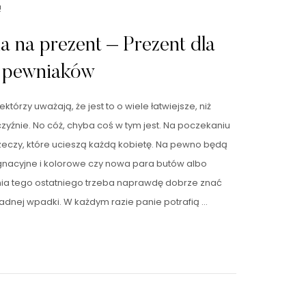
!
a na prezent – Prezent dla
a pewniaków
órzy uważają, że jest to o wiele łatwiejsze, niż
yźnie. No cóż, chyba coś w tym jest. Na poczekaniu
eczy, które ucieszą każdą kobietę. Na pewno będą
ęgnacyjne i kolorowe czy nowa para butów albo
nia tego ostatniego trzeba naprawdę dobrze znać
żadnej wpadki. W każdym razie panie potrafią …