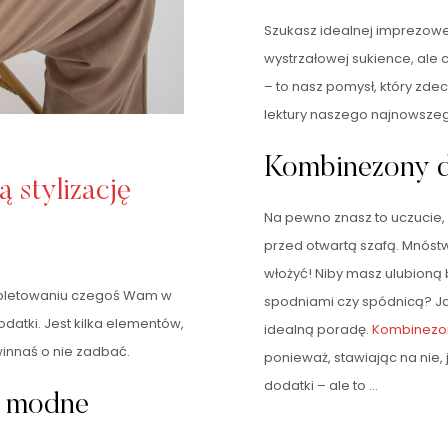
Szukasz idealnej imprezowej 
wystrzałowej sukience, ale
– to nasz pomysł, który zd
lektury naszego najnowszeg
Kombinezony d
 stylizację
Na pewno znasz to uczucie, 
przed otwartą szafą. Mnóstw
włożyć! Niby masz ulubioną 
ompletowaniu czegoś Wam w
spodniami czy spódnicą? Ja
odatki. Jest kilka elementów,
idealną poradę.
Kombinezo
winnaś o nie zadbać.
ponieważ, stawiając na nie, 
dodatki – ale to …
– modne