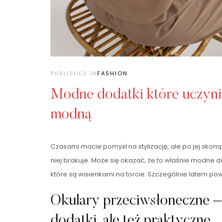
PUBLISHED IN
FASHION
Modne dodatki które uczynią
modną
Czasami macie pomysł na stylizację, ale po jej sk
niej brakuje. Może się okazać, że to właśnie modne d
które są wisienkami na torcie. Szczególnie latem po
Okulary przeciwsłoneczne 
dodatki, ale też praktyczne