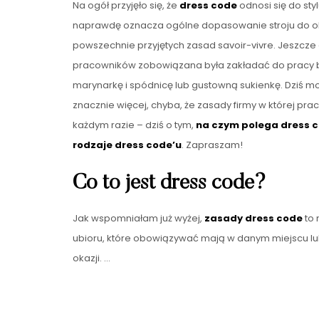
Na ogół przyjęło się, że
dress code
odnosi się do styl
naprawdę oznacza ogólne dopasowanie stroju do oka
powszechnie przyjętych zasad savoir-vivre. Jeszcz
pracowników zobowiązana była zakładać do pracy b
marynarkę i spódnicę lub gustowną sukienkę. Dziś 
znacznie więcej, chyba, że zasady firmy w której pra
każdym razie – dziś o tym,
na czym polega dress 
rodzaje dress code’u
. Zapraszam!
Co to jest dress code?
Jak wspomniałam już wyżej,
zasady dress code
to 
ubioru, które obowiązywać mają w danym miejscu lu
okazji. …