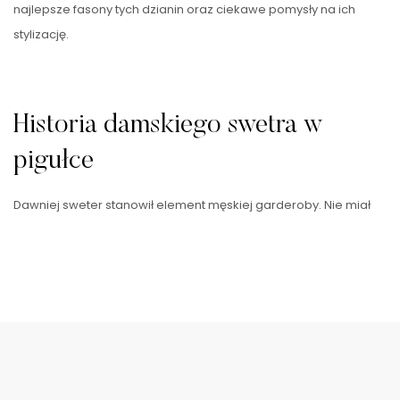
najlepsze fasony tych dzianin oraz ciekawe pomysły na ich
stylizację.
Historia damskiego swetra w
pigułce
Dawniej sweter stanowił element męskiej garderoby. Nie miał
ładnie wyglądać, ale przede wszystkim zapewniać ciepło
mężczyznom pracującym na świeżym powietrzu, najczęściej …