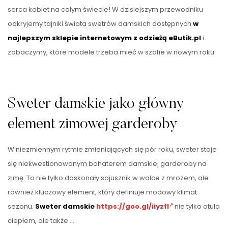
serca kobiet na całym świecie! W dzisiejszym przewodniku
odkryjemy tajniki świata swetrów damskich dostępnych
w
najlepszym sklepie internetowym z odzieżą eButik.pl
i
zobaczymy, które modele trzeba mieć w szafie w nowym roku.
Sweter damskie jako główny
element zimowej garderoby
W niezmiennym rytmie zmieniających się pór roku, sweter staje
się niekwestionowanym bohaterem damskiej garderoby na
zimę. To nie tylko doskonały sojusznik w walce z mrozem, ale
również kluczowy element, który definiuje modowy klimat
sezonu.
Sweter damskie
https://goo.gl/iiyzfI
nie tylko otula
ciepłem, ale także …