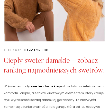
PUBLISHED IN
SHOPONLINE
Ciepły sweter damskie – zobacz
ranking najmodniejszych swetrów!
W świecie mody
sweter damskie
jest nie tylko ucieleśnieniem
komfortu i ciepła, ale także kluczowym elementem, który kreuje
styl i wyrazistość każdej damskiej garderoby. To niezwykła
kombinacja funkcjonalności i elegancji, która od lat zdobywa