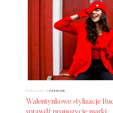
PUBLISHED IN
FASHION
Walentynkowe stylizacje Rue
sprawdź propozycje marki