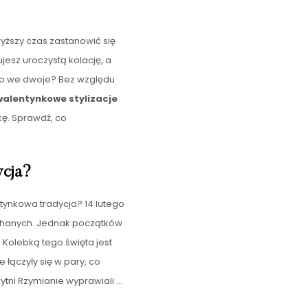
wyższy czas zastanowić się
jesz uroczystą kolację, a
ko we dwoje? Bez względu
walentynkowe stylizacje
kę. Sprawdź, co
ycja?
tynkowa tradycja? 14 lutego
ochanych. Jednak początków
 Kolebką tego święta jest
łączyły się w pary, co
ytni Rzymianie wyprawiali
…