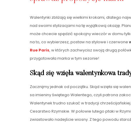
Walentynki zbliżają się wielkimi krokami, dlatego naj
nad swoimi stylizacjami na tę wyjątkową okazję. Planu
może chcecie spędzić spokojny wieczór w domu tyl
na to, co wybierzesz, postaw na stylowe i czerwone
Rue Paris
, w których zachwycisz swoją drugą połów
przygotowała marka w tym sezonie!
Skąd się wzięła walentynkowa trad
Zacznijmy jednak od początku. Skąd wzięła się walen
sa imieniny świętego Walentego, czyli patrona zak
Walentynek trudno szukać w tradycji chrześcijańskiej.
Cesarstwo Rzymskie. W połowie lutego ptaki w Rzymie 
zwiastowało nadejście wiosny. Z tego powodu staroż