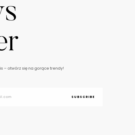
ws
er
s – otwórz się na gorące trendy!
SUBSCRIBE