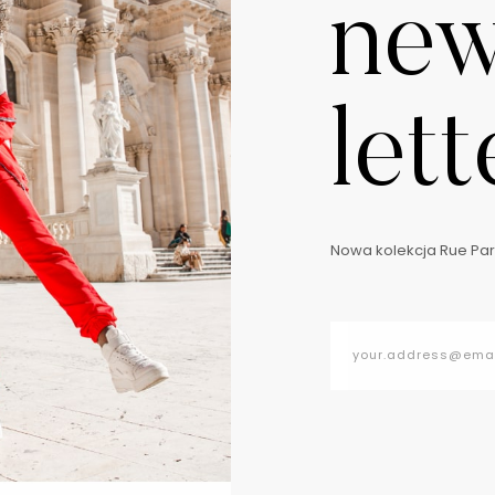
ne
lett
Nowa kolekcja Rue Pari