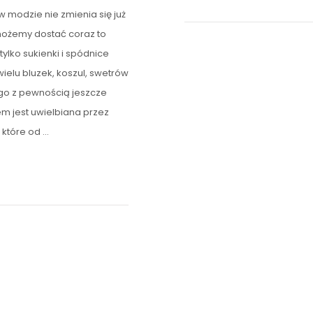
 w modzie nie zmienia się już
możemy dostać coraz to
ylko sukienki i spódnice
ielu bluzek, koszul, swetrów
go z pewnością jeszcze
m jest uwielbiana przez
 które od …