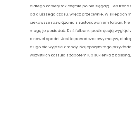
dlatego kobiety tak chętnie po nie sięgają. Ten trend
od dłuższego czasu, wręcz przeciwnie. W sklepach 
ciekawsze rozwiązania z zastosowaniem falban. Nie t
mogą je posiadać. Dziś falbanki podkręcają wygląd w
a nawet spodni. Jest to ponadczasowy motyw, dlate
długo nie wyjdzie z mody. Najlepszym tego przykłade
wszystkich koszula z żabotem lub sukienka z baskiną,