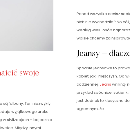
Ponad wszystko cenisz sobie
nich nie wychodziła? No có
według wielu osób najbardz
wpisie chcemy zainspirować 
Jeansy – dlacz
Spodnie jeansowe to prawdz
aicić swoje
kobiet, jak i mężczyzn. Od w
codziennej.
Jeans
wniknął n
przykład spódnice, sukienki
jest. Jednak to klasyczne 
 są falbany. Ten niezwykły
ogromnym, że …
odaje wyjątkowego uroku
 w stylizacjach – bajecznie
lwetce. Między innymi