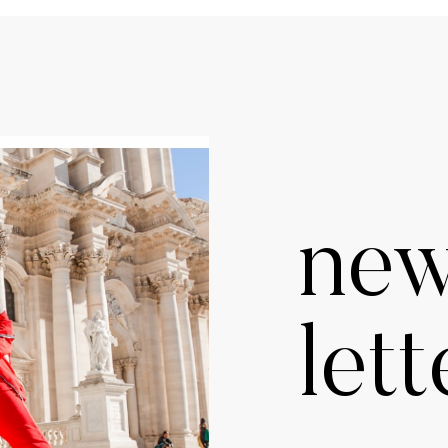
ne
lett