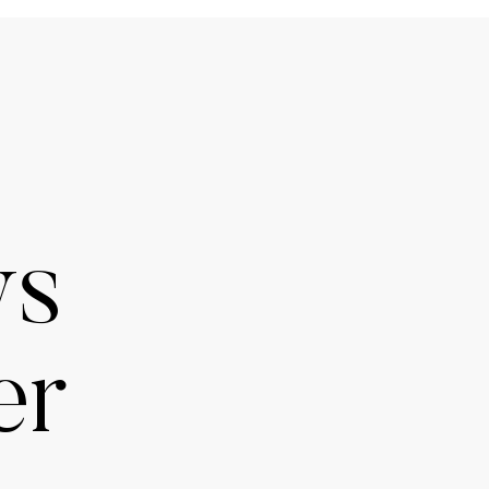
ws
er