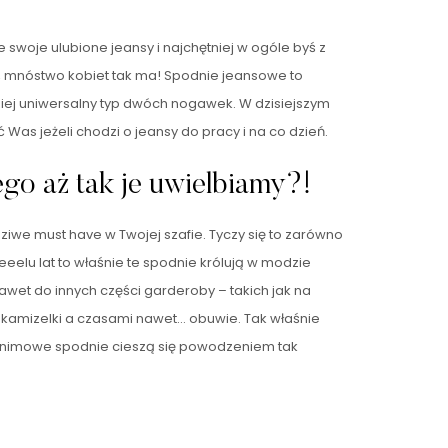
 swoje ulubione jeansy i najchętniej w ogóle byś z
ż, mnóstwo kobiet tak ma! Spodnie jeansowe to
iej uniwersalny typ dwóch nogawek. W dzisiejszym
Was jeżeli chodzi o jeansy do pracy i na co dzień.
ego aż tak je uwielbiamy?!
iwe must have w Twojej szafie. Tyczy się to zarówno
ieeelu lat to właśnie te spodnie królują w modzie
awet do innych części garderoby – takich jak na
, kamizelki a czasami nawet… obuwie. Tak właśnie
denimowe spodnie cieszą się powodzeniem tak