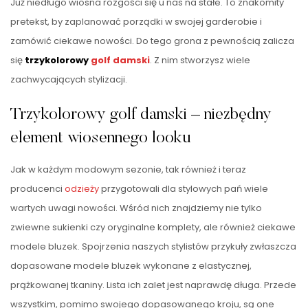
Już niedługo wiosna rozgości się u nas na stałe. To znakomity
pretekst, by zaplanować porządki w swojej garderobie i
zamówić ciekawe nowości. Do tego grona z pewnością zalicza
się
trzykolorowy
golf damski
. Z nim stworzysz wiele
zachwycających stylizacji.
Trzykolorowy golf damski – niezbędny
element wiosennego looku
Jak w każdym modowym sezonie, tak również i teraz
producenci
odzieży
przygotowali dla stylowych pań wiele
wartych uwagi nowości. Wśród nich znajdziemy nie tylko
zwiewne sukienki czy oryginalne komplety, ale również ciekawe
modele bluzek. Spojrzenia naszych stylistów przykuły zwłaszcza
dopasowane modele bluzek wykonane z elastycznej,
prążkowanej tkaniny. Lista ich zalet jest naprawdę długa. Przede
wszystkim, pomimo swojego dopasowanego kroju, są one