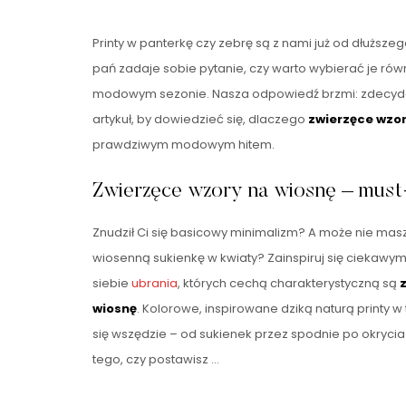
Printy w panterkę czy zebrę są z nami już od dłuższeg
pań zadaje sobie pytanie, czy warto wybierać je r
modowym sezonie. Nasza odpowiedź brzmi: zdecydow
artykuł, by dowiedzieć się, dlaczego
zwierzęce wzor
prawdziwym modowym hitem.
Zwierzęce wzory na wiosnę – must-
Znudził Ci się basicowy minimalizm? A może nie masz
wiosenną sukienkę w kwiaty? Zainspiruj się ciekawy
siebie
ubrania
, których cechą charakterystyczną są
wiosnę
. Kolorowe, inspirowane dziką naturą printy 
się wszędzie – od sukienek przez spodnie po okrycia
tego, czy postawisz …