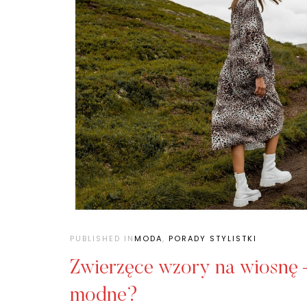
PUBLISHED IN
MODA
,
PORADY STYLISTKI
Zwierzęce wzory na wiosnę –
modne?