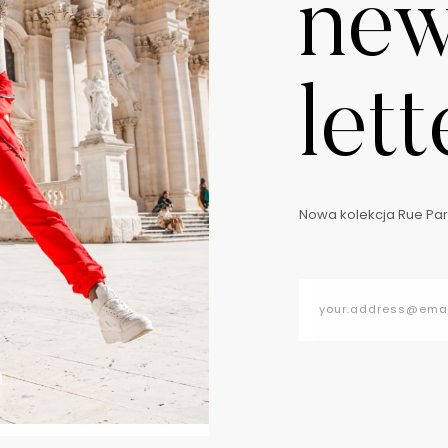
ne
lett
Nowa kolekcja Rue Pari