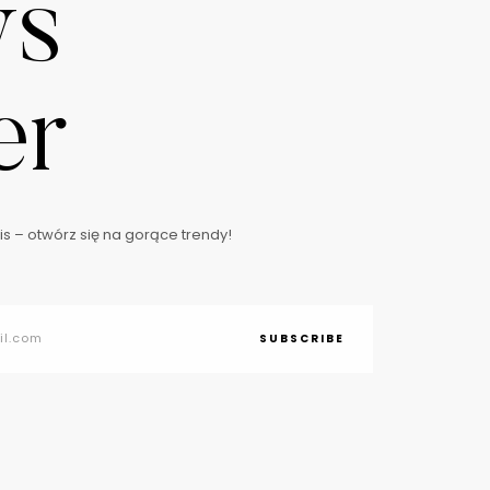
ws
er
s – otwórz się na gorące trendy!
SUBSCRIBE