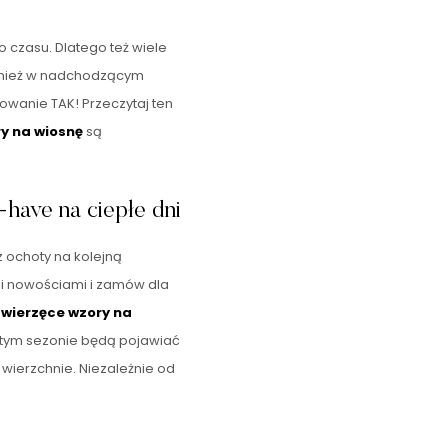
o czasu. Dlatego też wiele
ównież w nadchodzącym
anie TAK! Przeczytaj ten
y na wiosnę
są
have na ciepłe dni
 ochoty na kolejną
mi nowościami i zamów dla
zwierzęce wzory na
w tym sezonie będą pojawiać
 wierzchnie. Niezależnie od