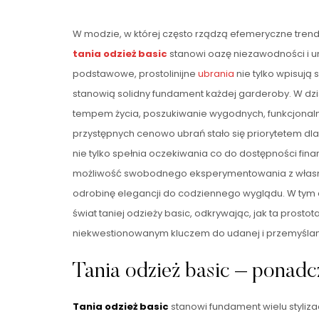
W modzie, w której często rządzą efemeryczne tren
tania odzież
basic
stanowi oazę niezawodności i un
podstawowe, prostolinijne
ubrania
nie tylko wpisują s
stanowią solidny fundament każdej garderoby. W d
tempem życia, poszukiwanie wygodnych, funkcjonaln
przystępnych cenowo ubrań stało się priorytetem dla
nie tylko spełnia oczekiwania co do dostępności fina
możliwość swobodnego eksperymentowania z własn
odrobinę elegancji do codziennego wyglądu. W tym a
świat taniej odzieży basic, odkrywając, jak ta prostota
niekwestionowanym kluczem do udanej i przemyślan
Tania odzież basic – pona
Tania odzież basic
stanowi fundament wielu stylizac