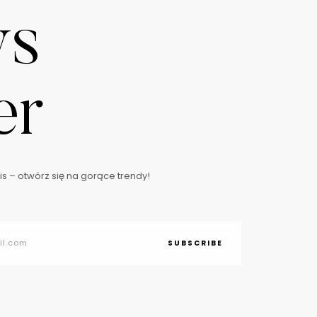
ws
er
s – otwórz się na gorące trendy!
SUBSCRIBE