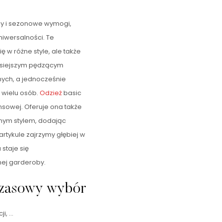
dy i sezonowe wymogi,
iwersalności. Te
ię w różne style, ale także
zisiejszym pędzącym
ych, a jednocześnie
 wielu osób.
Odzież
basic
nsowej. Oferuje ona także
ym stylem, dodając
rtykule zajrzymy głębiej w
 staje się
ej garderoby.
dczasowy wybór
ji, …