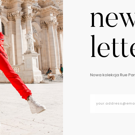
ne
lett
Nowa kolekcja Rue Pari