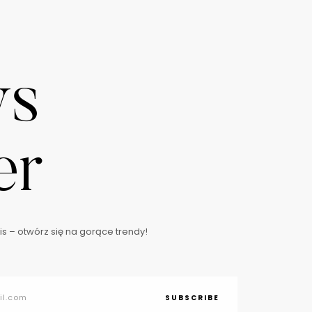
ws
er
s – otwórz się na gorące trendy!
SUBSCRIBE