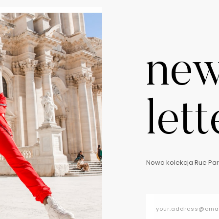
ne
lett
Nowa kolekcja Rue Pari