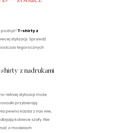
j pozbyć!
T-shirty z
ecej stylizacji. Sprawdź
 podczas tegorocznych
shirty z nadrukami
-letniej stylizacji może
szulki przybierają
 Na pewno każda z nas wie,
dbijają kobiece szafy. Nie
minać o modelach