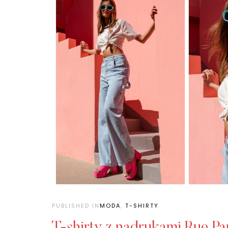
PUBLISHED IN
MODA
,
T-SHIRTY
T-shirty z nadrukami Rue Pa