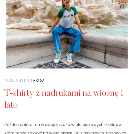
PUBLISHED IN
MODA
T-shirty z nadrukami na wiosnę i
lato
Każda kobieta ma w swojej szafie wiele ciekawych t-shirtów,
które może założyć na wiele okazji. Od klasycznych, basowych