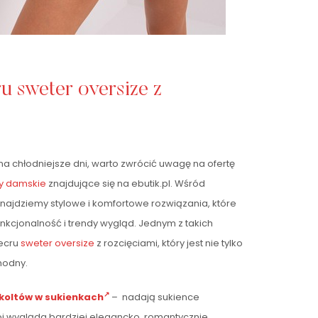
 sweter oversize z
a chłodniejsze dni, warto zwrócić uwagę na ofertę
y damskie
znajdujące się na ebutik.pl. Wśród
najdziemy stylowe i komfortowe rozwiązania, które
nkcjonalność i trendy wygląd. Jednym z takich
ecru
sweter oversize
z rozcięciami, który jest nie tylko
modny.
koltów w sukienkach
– nadają sukience
trój wygląda bardziej elegancko, romantycznie,