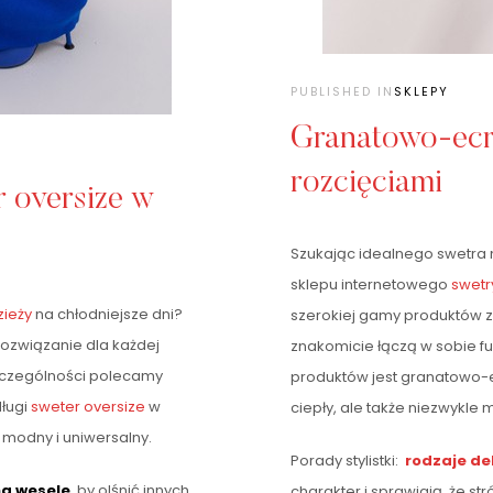
PUBLISHED IN
SKLEPY
Granatowo-ecru
rozcięciami
 oversize w
Szukając idealnego swetra n
sklepu internetowego
swetr
zieży
na chłodniejsze dni?
szerokiej gamy produktów z
 rozwiązanie dla każdej
znakomicie łączą w sobie fu
szczególności polecamy
produktów jest granatowo-
ługi
sweter oversize
w
ciepły, ale także niezwykle 
le modny i uniwersalny.
Porady stylistki:
rodzaje de
na wesele
, by olśnić innych
charakter i sprawiają, że s