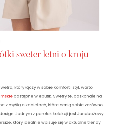
I
tki sweter letni o kroju
tra, który łączy w sobie komfort i styl, warto
amskie
dostępne w ebutik. Swetry te, doskonałe na
ne z myślą o kobietach, które cenią sobie zarówno
 design. Jednym z perełek kolekcji jest Janobeżowy
versize, który idealnie wpisuje się w aktualne trendy