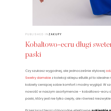
PUBLISHED IN
ZAKUPY
Kobaltowo-ecru długi sweter
paski
Czy szukasz wygodnej, ale jednocześnie stylowej
od
Swetry damskie
z kolekcji sklepu eButik.pl to idealne
kobiety ceniącej sobie komfort i modny wygląd. W 
nowość w naszym asortymencie – kobaltowo-ecru d
paski, który jest nie tylko ciepły, ale również niezwyk
Przejrzyj już teraz różnorodne efektowne
sukienkie 