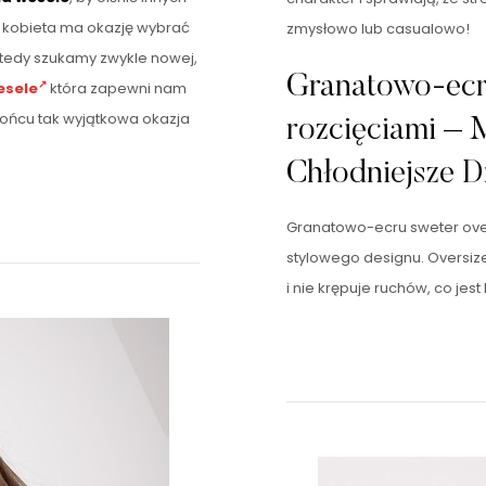
kobieta ma okazję wybrać
zmysłowo lub casualowo!
Wtedy szukamy zwykle nowej,
Granatowo-ecru
esele
która zapewni nam
 końcu tak wyjątkowa okazja
rozcięciami –
Chłodniejsze D
Granatowo-ecru sweter overs
stylowego designu. Oversize
i nie krępuje ruchów, co je