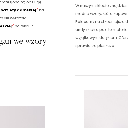
profesjonalną obsługę
W naszym sklepie znajdzie
 odzieży damskiej
na
modne wzory, które zapewnią
m się wyróżnia
Polecamy na chłodniejsze d
mskiej
na rynku?
andyjskich alpak, to materia
wyjątkowym dotykiem. Oferu
gan we wzory
sprawia, że płaszcze …