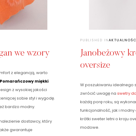
PUBLISHED IN
AKTUALNOŚC
gan we wzory
Janobeżowy kró
oversize
omfort z elegancją, warto
Pomarańczowy miękki
W poszukiwaniu idealnego swe
design z wysokiej jakości
zwrócić uwagę na
swetry d
eniącej sobie styl i wygodę.
każdą porę roku, są wykona
nież bardzo modny.
funkcjonalność, jak i modny
krótki sweter letni o kroju o
znalezienie dostawcy, który
modowe.
 także gwarantuje