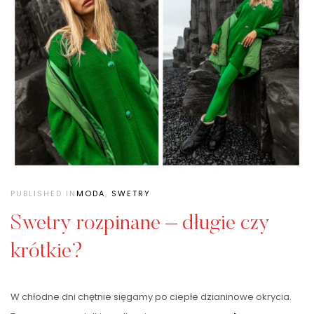
PUBLISHED IN
MODA
,
SWETRY
Swetry rozpinane – długie czy
krótkie?
W chłodne dni chętnie sięgamy po ciepłe dzianinowe okrycia.