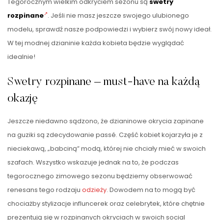
Tegorocznym wielkim odkryciem sezonu są
swetry
rozpinane
. Jeśli nie masz jeszcze swojego ulubionego
modelu, sprawdź nasze podpowiedzi i wybierz swój nowy ideał.
W tej modnej dzianinie każda kobieta będzie wyglądać
idealnie!
Swetry rozpinane – must-have na każdą
okazję
Jeszcze niedawno sądzono, że dzianinowe okrycia zapinane
na guziki są zdecydowanie passé. Część kobiet kojarzyła je z
nieciekawą, „babciną” modą, której nie chciały mieć w swoich
szafach. Wszystko wskazuje jednak na to, że podczas
tegorocznego zimowego sezonu będziemy obserwować
renesans tego rodzaju
odzieży
. Dowodem na to mogą być
chociażby stylizacje influncerek oraz celebrytek, które chętnie
prezentują się w rozpinanych okryciach w swoich social