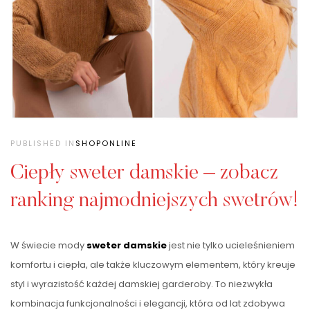
PUBLISHED IN
SHOPONLINE
Ciepły sweter damskie – zobacz
ranking najmodniejszych swetrów!
W świecie mody
sweter damskie
jest nie tylko ucieleśnieniem
komfortu i ciepła, ale także kluczowym elementem, który kreuje
styl i wyrazistość każdej damskiej garderoby. To niezwykła
kombinacja funkcjonalności i elegancji, która od lat zdobywa