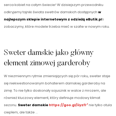
serca kobiet na całym świecie! W dzisiejszym przewodniku
odkryjemy tajniki świata swetrów damskich dostępnych
w
najlepszym sklepie internetowym z odzieżą eButik.pl
i
zobaczymy, które modele trzeba mieć w szafie w nowym roku.
Sweter damskie jako główny
element zimowej garderoby
W niezmiennym rytmie zmieniających się pór roku, sweter staje
się niekwestionowanym bohaterem damskiej garderoby na
zimę. To nie tylko doskonały sojusznik w walce z mrozem, ale
również kluczowy element, który definiuje modowy klimat
sezonu.
Sweter damskie
https://goo.gl/iiyzfI
nie tylko otula
ciepłem, ale także …