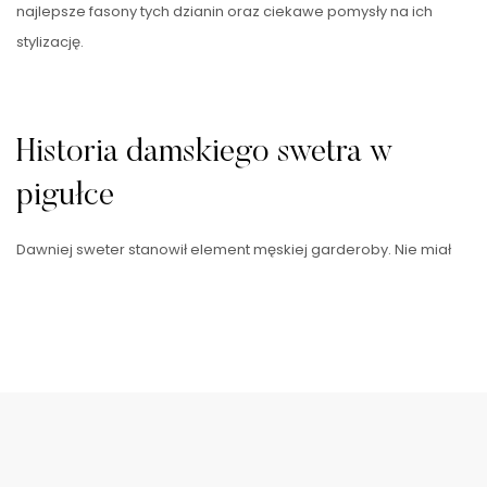
najlepsze fasony tych dzianin oraz ciekawe pomysły na ich
stylizację.
Historia damskiego swetra w
pigułce
Dawniej sweter stanowił element męskiej garderoby. Nie miał
ładnie wyglądać, ale przede wszystkim zapewniać ciepło
mężczyznom pracującym na świeżym powietrzu, najczęściej …