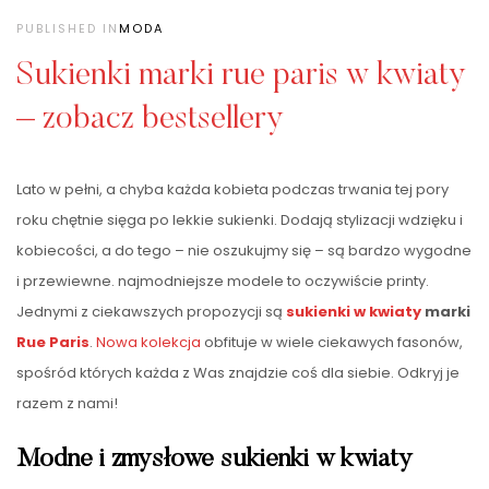
PUBLISHED IN
MODA
Sukienki marki rue paris w kwiaty
– zobacz bestsellery
Lato w pełni, a chyba każda kobieta podczas trwania tej pory
roku chętnie sięga po lekkie sukienki. Dodają stylizacji wdzięku i
kobiecości, a do tego – nie oszukujmy się – są bardzo wygodne
i przewiewne. najmodniejsze modele to oczywiście printy.
Jednymi z ciekawszych propozycji są
sukienki w kwiaty
marki
Rue Paris
.
Nowa kolekcja
obfituje w wiele ciekawych fasonów,
spośród których każda z Was znajdzie coś dla siebie. Odkryj je
razem z nami!
Modne i zmysłowe sukienki w kwiaty