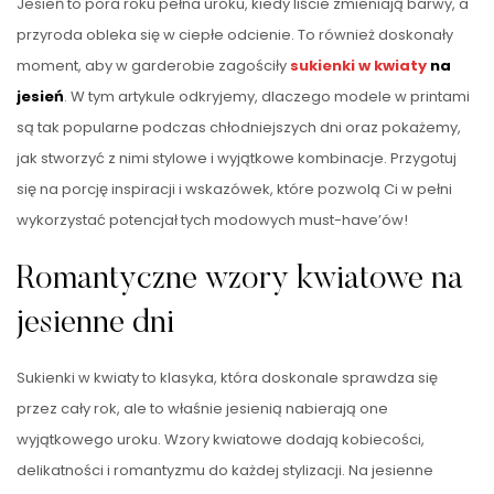
Jesień to pora roku pełna uroku, kiedy liście zmieniają barwy, a
przyroda obleka się w ciepłe odcienie. To również doskonały
moment, aby w garderobie zagościły
sukienki w kwiaty
na
jesień
. W tym artykule odkryjemy, dlaczego modele w printami
są tak popularne podczas chłodniejszych dni oraz pokażemy,
jak stworzyć z nimi stylowe i wyjątkowe kombinacje. Przygotuj
się na porcję inspiracji i wskazówek, które pozwolą Ci w pełni
wykorzystać potencjał tych modowych must-have’ów!
Romantyczne wzory kwiatowe na
jesienne dni
Sukienki w kwiaty to klasyka, która doskonale sprawdza się
przez cały rok, ale to właśnie jesienią nabierają one
wyjątkowego uroku. Wzory kwiatowe dodają kobiecości,
delikatności i romantyzmu do każdej stylizacji. Na jesienne