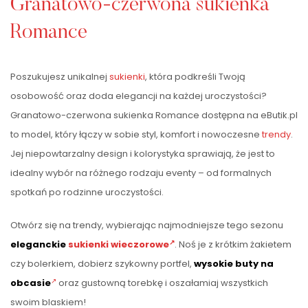
Granatowo-czerwona sukienka
Romance
Poszukujesz unikalnej
sukienki
, która podkreśli Twoją
osobowość oraz doda elegancji na każdej uroczystości?
Granatowo-czerwona sukienka Romance dostępna na eButik.pl
to model, który łączy w sobie styl, komfort i nowoczesne
trendy
.
Jej niepowtarzalny design i kolorystyka sprawiają, że jest to
idealny wybór na różnego rodzaju eventy – od formalnych
spotkań po rodzinne uroczystości.
Otwórz się na trendy, wybierając najmodniejsze tego sezonu
eleganckie
sukienki wieczorowe
. Noś je z krótkim żakietem
czy bolerkiem, dobierz szykowny portfel,
wysokie
buty na
obcasie
oraz gustowną torebkę i oszałamiaj wszystkich
swoim blaskiem!