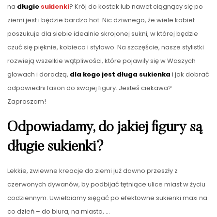
na
długie
sukienki
? Krój do kostek lub nawet ciągnący się po
ziemi jest i będzie bardzo hot. Nic dziwnego, że wiele kobiet
poszukuje dla siebie idealnie skrojonej sukni, w której będzie
czuć się pięknie, kobieco i stylowo. Na szczęście, nasze stylistki
rozwieją wszelkie wątpliwości, które pojawiły się w Waszych
głowach i doradzą,
dla kogo jest długa sukienka
i jak dobrać
odpowiedni fason do swojej figury. Jesteś ciekawa?
Zapraszam!
Odpowiadamy, do jakiej figury są
długie sukienki?
Lekkie, zwiewne kreacje do ziemi już dawno przeszły z
czerwonych dywanów, by podbijać tętniące ulice miast w życiu
codziennym. Uwielbiamy sięgać po efektowne sukienki maxi na
co dzień – do biura, na miasto, …