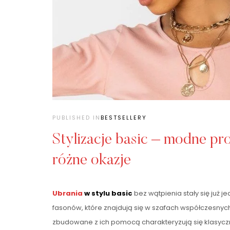
PUBLISHED IN
BESTSELLERY
Stylizacje basic – modne pr
różne okazje
Ubrania
w stylu basic
bez wątpienia stały się już j
fasonów, które znajdują się w szafach współczesnych 
zbudowane z ich pomocą charakteryzują się klasy