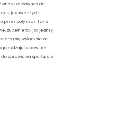
arówno w zestawach do
c jest jednym z tych
ie przez cały czas. Takie
e, zupełnie tak jak jeansy
kojarzą się wyłącznie ze
tego rodzaju to bowiem
 do uprawiania sportu, ale