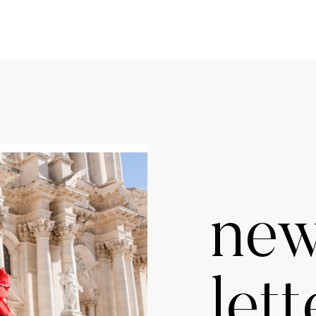
ne
lett