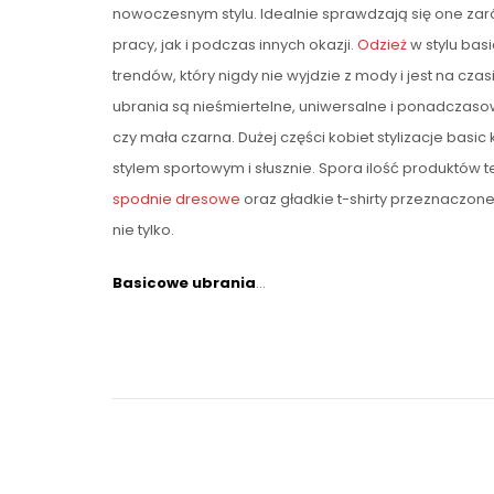
nowoczesnym stylu. Idealnie sprawdzają się one z
pracy, jak i podczas innych okazji.
Odzież
w stylu basi
trendów, który nigdy nie wyjdzie z mody i jest na czas
ubrania są nieśmiertelne, uniwersalne i ponadczasow
czy mała czarna. Dużej części kobiet stylizacje basic 
stylem sportowym i słusznie. Spora ilość produktów 
spodnie dresowe
oraz gładkie t-shirty przeznaczone
nie tylko.
Basicowe ubrania
…