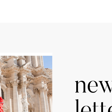
ne
lett