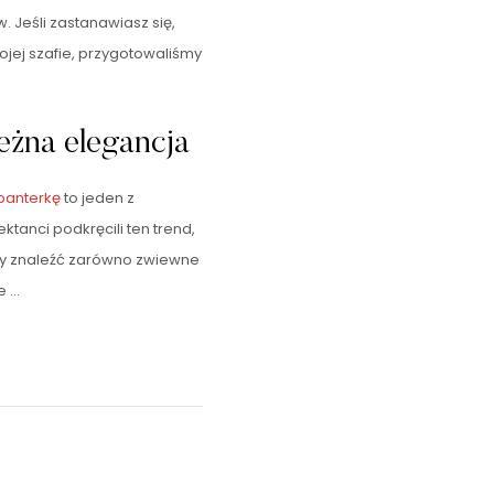
Jeśli zastanawiasz się,
jej szafie, przygotowaliśmy
eżna elegancja
panterkę
to jeden z
tanci podkręcili ten trend,
emy znaleźć zarówno zwiewne
e …