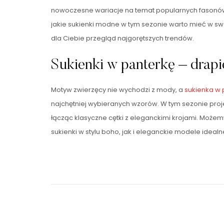
nowoczesne wariacje na temat popularnych fasonów. 
jakie sukienki modne w tym sezonie warto mieć w swo
dla Ciebie przegląd najgorętszych trendów.
Sukienki w panterkę – drapi
Motyw zwierzęcy nie wychodzi z mody, a
sukienka w 
najchętniej wybieranych wzorów. W tym sezonie projek
łącząc klasyczne cętki z eleganckimi krojami. Moż
sukienki w stylu boho, jak i eleganckie modele idealn