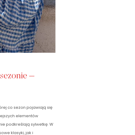
sezonie –
órej co sezon pojawiają się
żniejszych elementów
nie podkreślają sylwetkę. W
e klasyki, jak i