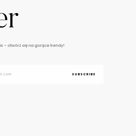
er
s – otwórz się na gorące trendy!
SUBSCRIBE