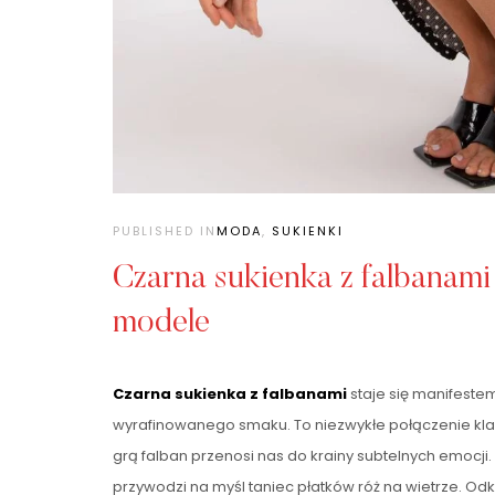
PUBLISHED IN
MODA
,
SUKIENKI
Czarna sukienka z falbanam
modele
Czarna sukienka z falbanami
staje się manifestem 
wyrafinowanego smaku. To niezwykłe połączenie klasy
grą falban przenosi nas do krainy subtelnych emocji
przywodzi na myśl taniec płatków róż na wietrze. Od