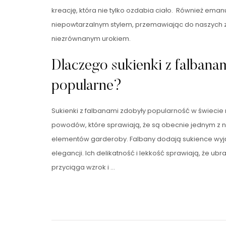
kreację, która nie tylko ozdabia ciało. Również eman
niepowtarzalnym stylem, przemawiając do naszych 
niezrównanym urokiem.
Dlaczego sukienki z falbanam
popularne?
Sukienki z falbanami zdobyły popularność w świecie m
powodów, które sprawiają, że są obecnie jednym z 
elementów garderoby. Falbany dodają sukience wyj
elegancji. Ich delikatność i lekkość sprawiają, że ubr
przyciąga wzrok i …