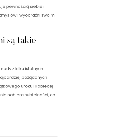
uje pewnością siebie i
zmysłów i wyobraźni swoim
i są takie
ody z kilku istotnych
najbardziej pożądanych
ątkowego uroku i kobiecej
anie nabiera subtelności, co