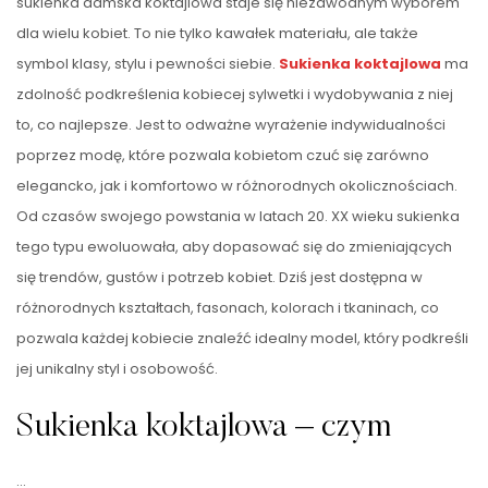
sukienka damska koktajlowa staje się niezawodnym wyborem
dla wielu kobiet. To nie tylko kawałek materiału, ale także
symbol klasy, stylu i pewności siebie.
Sukienka koktajlowa
ma
zdolność podkreślenia kobiecej sylwetki i wydobywania z niej
to, co najlepsze. Jest to odważne wyrażenie indywidualności
poprzez modę, które pozwala kobietom czuć się zarówno
elegancko, jak i komfortowo w różnorodnych okolicznościach.
Od czasów swojego powstania w latach 20. XX wieku sukienka
tego typu ewoluowała, aby dopasować się do zmieniających
się trendów, gustów i potrzeb kobiet. Dziś jest dostępna w
różnorodnych kształtach, fasonach, kolorach i tkaninach, co
pozwala każdej kobiecie znaleźć idealny model, który podkreśli
jej unikalny styl i osobowość.
Sukienka koktajlowa – czym
…