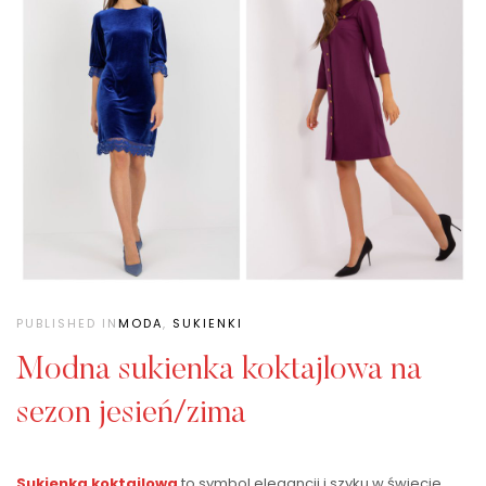
PUBLISHED IN
MODA
,
SUKIENKI
Modna sukienka koktajlowa na
sezon jesień/zima
Sukienka koktajlowa
to symbol elegancji i szyku w świecie