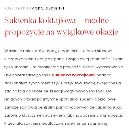
PUBLISHED IN
MODA
,
SUKIENKI
Sukienka koktajlowa – modne
propozycje na wyjątkowe okazje
W świetle reflektorów mody, elegancka sukienka stanowi
niezaprzeczalną ikonę elegancji i wyjątkowej kobiecości. To nie
tylko ubranie – to manifestacja pewności siebie, wyrafinowania
i niepowtarzalnego stylu.
Sukienka koktajlowa
, będąca
doskonałym synonimem szyku, przykuwa uwagę swoją finezją i
zdolnością do subtelnej kreacji wyjątkowych stylizacji. Od
lśniących przyjęć po intymne spotkania, sukienki koktajlowe
zawsze stanowią centralny punkt modowych debat, emanując
zarówno klasycznym wdziękiem, jak i nowoczesnym śmiałością.
Przez lata stały się nieodłącznym elementem damskiej