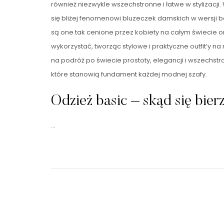
również niezwykle wszechstronne i łatwe w stylizacji.
się bliżej fenomenowi bluzeczek damskich w wersji 
są one tak cenione przez kobiety na całym świecie o
wykorzystać, tworząc stylowe i praktyczne outfit’y na 
na podróż po świecie prostoty, elegancji i wszechstr
które stanowią fundament każdej modnej szafy.
Odzież basic – skąd się bier
…