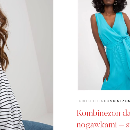
PUBLISHED IN
KOMBINEZO
Kombinezon da
nogawkami – st