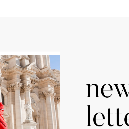
ne
lett