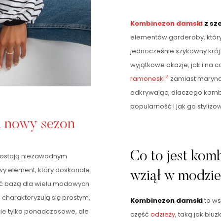
Kombinezon damski
z sz
elementów garderoby, który 
jednocześnie szykowny krój
wyjątkowe okazje, jak i na 
ramoneski
zamiast marynark
odkrywając, dlaczego komb
popularność i jak go styliz
a nowy sezon
Co to jest kom
zostają niezawodnym
y element, który doskonale
wziął w modzi
być bazą dla wielu modowych
c
charakteryzują się prostym,
Kombinezon damski
to ws
nie tylko ponadczasowe, ale
część
odzieży
, taką jak blu