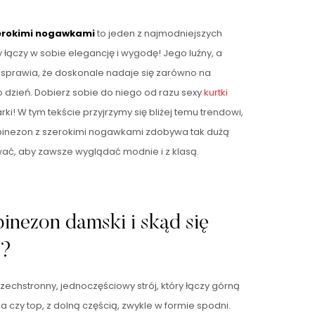
erokimi nogawkami
to jeden z najmodniejszych
łączy w sobie elegancję i wygodę! Jego luźny, a
 sprawia, że doskonale nadaje się zarówno na
co dzień. Dobierz sobie do niego od razu sexy
kurtki
i! W tym tekście przyjrzymy się bliżej temu trendowi,
inezon z szerokimi nogawkami zdobywa tak dużą
ować, aby zawsze wyglądać modnie i z klasą.
binezon damski i skąd się
e?
zechstronny, jednoczęściowy strój, który łączy górną
zka czy top, z dolną częścią, zwykle w formie spodni.