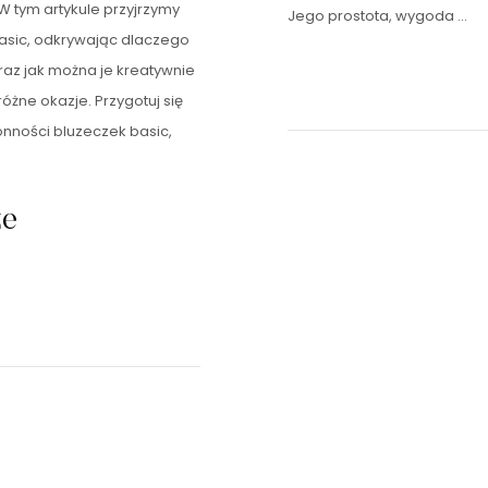
 W tym artykule przyjrzymy
Jego prostota, wygoda …
basic, odkrywając dlaczego
raz jak można je kreatywnie
różne okazje. Przygotuj się
onności bluzeczek basic,
ze