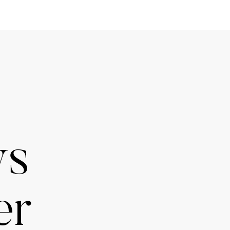
ws
er