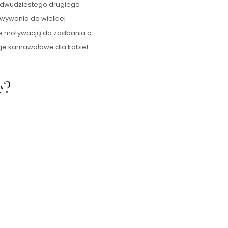
ę dwudziestego drugiego
owywania do wielkiej
e motywacją do zadbania o
cje karnawałowe dla kobiet
e?