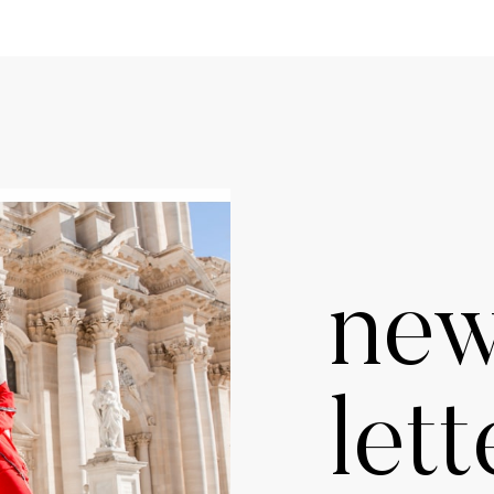
ne
lett