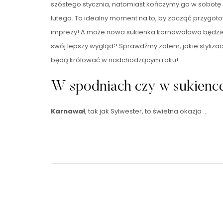
szóstego stycznia, natomiast kończymy go w sobot
lutego. To idealny moment na to, by zacząć przygot
imprezy! A może nowa sukienka karnawałowa będzi
swój lepszy wygląd? Sprawdźmy zatem, jakie styliza
będą królować w nadchodzącym roku!
W spodniach czy w sukienc
Karnawał
, tak jak Sylwester, to świetna okazja …