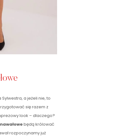
ałowe
ylwestra, a jeżeli nie, to
przygotować się razem z
 imprezowy look – dlaczego?
arnawałowe
będą królować
awał rozpoczynamy już