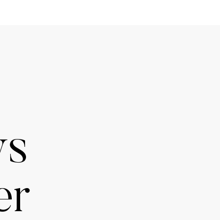
ws
er