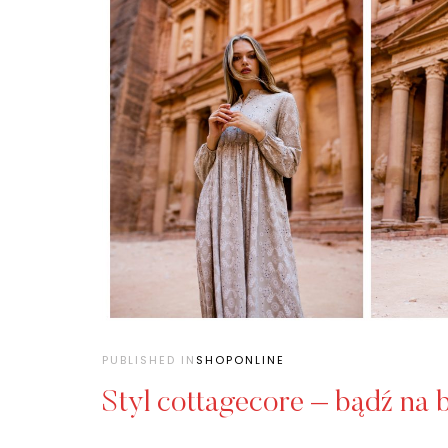
PUBLISHED IN
SHOPONLINE
Styl cottagecore – bądź na 