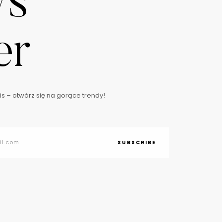
ws
er
s – otwórz się na gorące trendy!
SUBSCRIBE