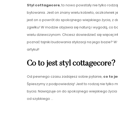
Styl cottagecore
, to nowo powstały nie tylko rodza
bytowania. Jest on znany wielu kobieto, aczkolwiek j
jest on o powrót do spokojnego wiejskiego życia, z 
zgiełku! W modzie objawia się naturą i wygodą, co 
wielu dziewczynom. Chcesz dowiedzieć się więcej inf
poznać tajniki budowania stylizacji na jego bazie? W 
artykuł!
Co to jest styl cottagecore?
Od pewnego czasu zadajesz sobie pytanie,
co to j
Śpieszymy z podpowiedzią! Jest to rodzaj nie tylko m
bycia. Nawiązuje on do spokojnego wiejskiego życia n
od szybkiego
…