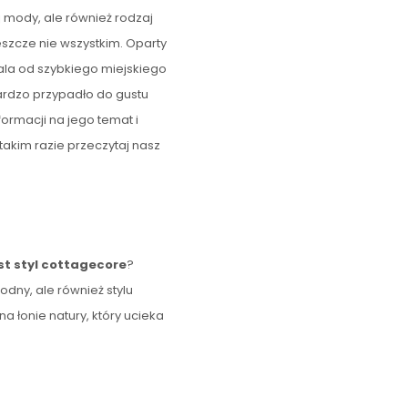
j mody, ale również rodzaj
eszcze nie wszystkim. Oparty
dala od szybkiego miejskiego
bardzo przypadło do gustu
ormacji na jego temat i
takim razie przeczytaj nasz
est styl cottagecore
?
odny, ale również stylu
a łonie natury, który ucieka