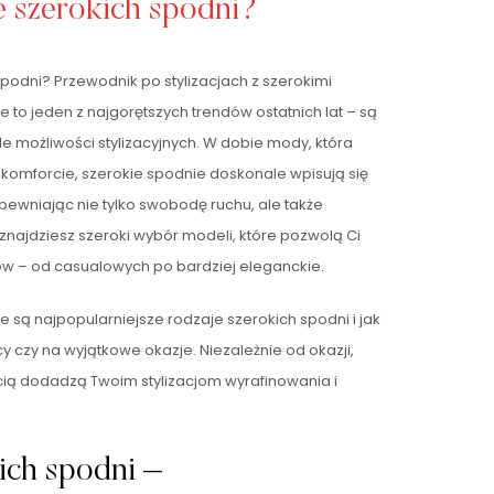
je szerokich spodni?
spodni? Przewodnik po stylizacjach z szerokimi
 to jeden z najgorętszych trendów ostatnich lat – są
le możliwości stylizacyjnych. W dobie mody, która
a komforcie, szerokie spodnie doskonale wpisują się
ewniając nie tylko swobodę ruchu, ale także
ne znajdziesz szeroki wybór modeli, które pozwolą Ci
ów – od casualowych po bardziej eleganckie.
e są najpopularniejsze rodzaje szerokich spodni i jak
cy czy na wyjątkowe okazje. Niezależnie od okazji,
ią dodadzą Twoim stylizacjom wyrafinowania i
ich spodni –