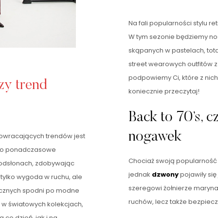
Na fali popularności stylu ret
W tym sezonie będziemy nos
skąpanych w pastelach, tot
street wearowych outfitów z
podpowiemy Ci, które z nich
zy trend
koniecznie przeczytaj!
Back to 70’s, c
nogawek
powracających trendów jest
. To ponadczasowe
Chociaż swoją popularność z
h odsłonach, zdobywając
jednak
dzwony
pojawiły się
 tylko wygoda w ruchu, ale
szeregowi żołnierze maryna
asycznych spodni po modne
ruchów, lecz także bezpiec
 w światowych kolekcjach,
co dzień, jak i na