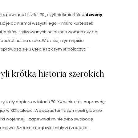
ro, powraca hit z lat 70., czyli nieśmiertelne
dzwony
.
ić je do niemal wszystkiego – mikro kurteczek
al looków stylizowanych na biznes woman czy do
 bucket hat na czele. W dzisiejszym wpisie
 sprawdzą się u Ciebie i z czym je połączyć –
zyli krótka historia szerokich
yskały dopiero w latach 70. XX wieku, tak naprawdę
 już w XIX stuleciu. Wówczas ten fason nosili głównie
rki wojennej – zapewniał im nie tylko swobodę
zeństwo. Szerokie nogawki miały za zadanie …