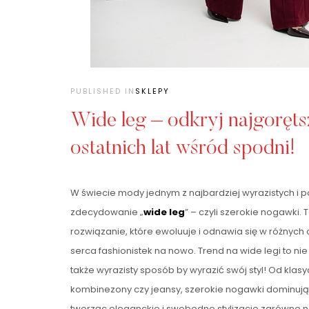
PUBLISHED IN
SKLEPY
Wide leg – odkryj najgoręts
ostatnich lat wśród spodni!
W świecie mody jednym z najbardziej wyrazistych i 
zdecydowanie „
wide leg
” – czyli szerokie nogawki
rozwiązanie, które ewoluuje i odnawia się w różnyc
serca fashionistek na nowo. Trend na wide legi to nie
także wyrazisty sposób by wyrazić swój styl! Od kl
kombinezony czy jeansy, szerokie nogawki dominują
tworząc eleganckie i swobodne stylizacje zarówno na 