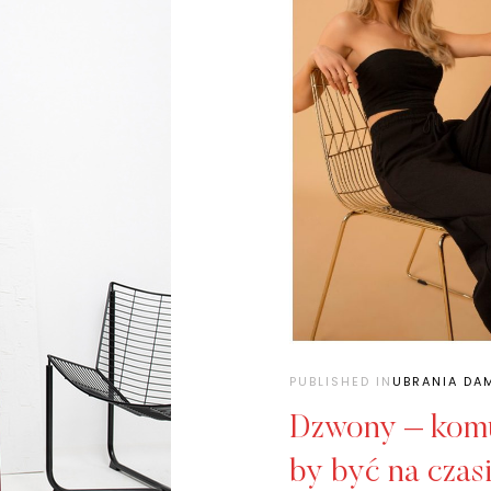
PUBLISHED IN
UBRANIA DA
Dzwony – komu 
by być na czas