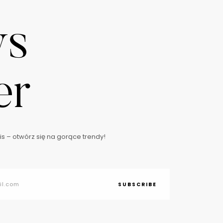
ws
er
s – otwórz się na gorące trendy!
SUBSCRIBE