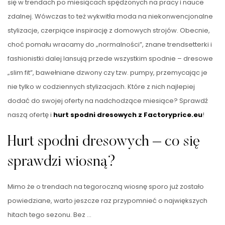
się w trendach po miesiącach spędzonych na pracy i nauce
zdalnej. Wówczas to też wykwitła moda na niekonwencjonalne
stylizacje, czerpiące inspirację z domowych strojów. Obecnie,
choć pomału wracamy do „normalności”, znane trendsetterki i
fashionistki dalej lansują przede wszystkim spodnie – dresowe
„slim fit”, bawełniane dzwony czy tzw. pumpy, przemycając je
nie tylko w codziennych stylizacjach. Które z nich najlepiej
dodać do swojej oferty na nadchodzące miesiące? Sprawdź
naszą ofertę i
hurt spodni dresowych
z Factoryprice.eu
!
Hurt spodni dresowych – co się
sprawdzi wiosną?
Mimo że o trendach na tegoroczną wiosnę sporo już zostało
powiedziane, warto jeszcze raz przypomnieć o największych
hitach tego sezonu. Bez
…