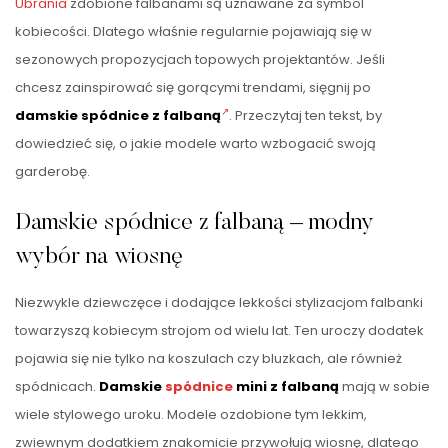
Ubrania
zdobione falbanami są uznawane za symbol
kobiecości. Dlatego właśnie regularnie pojawiają się w
sezonowych propozycjach topowych projektantów. Jeśli
chcesz zainspirować się gorącymi trendami, sięgnij po
damskie spódnice z falbaną
. Przeczytaj ten tekst, by
dowiedzieć się, o jakie modele warto wzbogacić swoją
garderobę.
Damskie spódnice z falbaną – modny
wybór na wiosnę
Niezwykle dziewczęce i dodające lekkości stylizacjom falbanki
towarzyszą kobiecym strojom od wielu lat. Ten uroczy dodatek
pojawia się nie tylko na koszulach czy bluzkach, ale również
spódnicach.
Damskie
spódnice
mini z falbaną
mają w sobie
wiele stylowego uroku. Modele ozdobione tym lekkim,
zwiewnym dodatkiem znakomicie przywołują wiosnę, dlatego