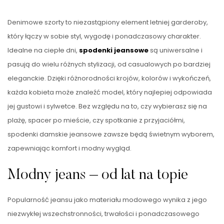
Denimowe szorty to niezastąpiony element letniej garderoby,
który łączy w sobie styl, wygodę i ponadczasowy charakter.
Idealne na ciepłe dni,
spodenki jeansowe
są uniwersalne i
pasują do wielu różnych stylizacji, od casualowych po bardziej
eleganckie. Dzięki różnorodności krojów, kolorów i wykończeń,
każda kobieta może znaleźć model, który najlepiej odpowiada
jej gustowi i sylwetce. Bez względu na to, czy wybierasz się na
plażę, spacer po mieście, czy spotkanie z przyjaciółmi,
spodenki damskie jeansowe zawsze będą świetnym wyborem,
zapewniając komfort i modny wygląd.
Modny jeans – od lat na topie
Popularność jeansu jako materiału modowego wynika z jego
niezwykłej wszechstronności, trwałości i ponadczasowego