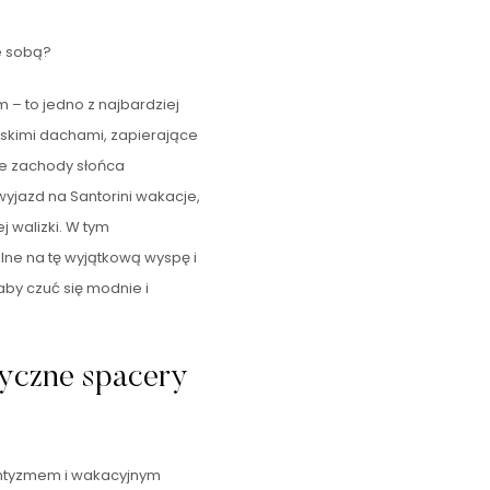
e sobą?
 – to jedno z najbardziej
eskimi dachami, zapierające
ne zachody słońca
 wyjazd na Santorini wakacje,
 walizki. W tym
lne na tę wyjątkową wyspę i
aby czuć się modnie i
yczne spacery
omantyzmem i wakacyjnym