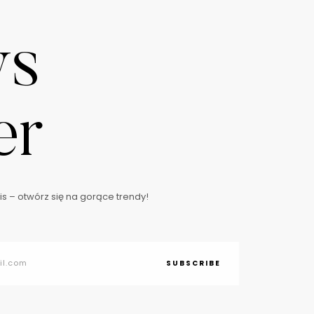
ws
er
s – otwórz się na gorące trendy!
SUBSCRIBE