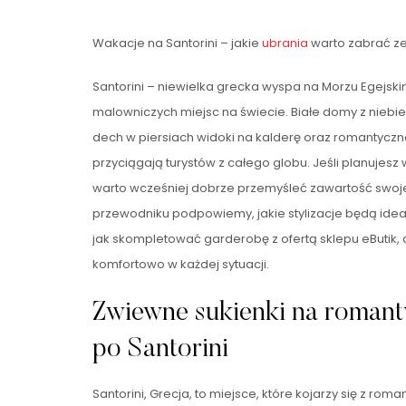
Wakacje na Santorini – jakie
ubrania
warto zabrać z
Santorini – niewielka grecka wyspa na Morzu Egejskim
malowniczych miejsc na świecie. Białe domy z niebi
dech w piersiach widoki na kalderę oraz romantycz
przyciągają turystów z całego globu. Jeśli planujesz
warto wcześniej dobrze przemyśleć zawartość swojej
przewodniku podpowiemy, jakie stylizacje będą idea
jak skompletować garderobę z ofertą sklepu eButik, 
komfortowo w każdej sytuacji.
Zwiewne sukienki na romant
po Santorini
Santorini, Grecja, to miejsce, które kojarzy się z r