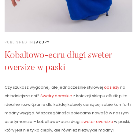
PUBLISHED IN
ZAKUPY
Kobaltowo-ecru długi sweter
oversize w paski
Czy szukasz wygodnej, ale jednocześnie stylowej
odzieży
na
chłodniejsze dni?
Swetry damskie
z kolekcji sklepu eButik.pl to
idealne rozwiązanie dla każdej kobiety ceniącej sobie komfort i
modny wygląd. W szczególności polecamy nowość w naszym
asortymencie – kobaltowo-ecru długi
sweter oversize
w paski,
który jest nie tylko ciepły, ale również niezwykle modny i