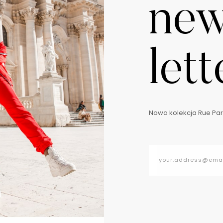
ne
lett
Nowa kolekcja Rue Pari