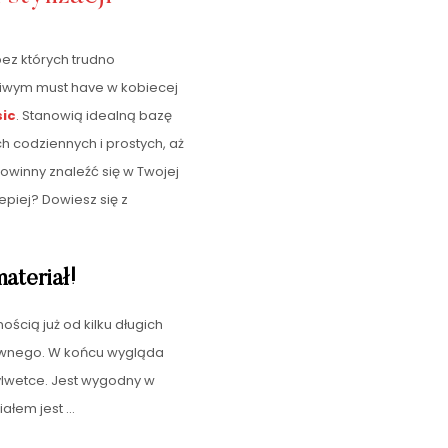
ez których trudno
ziwym must have w kobiecej
ic
. Stanowią idealną bazę
h codziennych i prostych, aż
owinny znaleźć się w Twojej
epiej? Dowiesz się z
ateriał!
ścią już od kilku długich
iwnego. W końcu wygląda
ylwetce. Jest wygodny w
ziałem jest
…