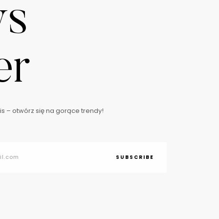
ws
er
s – otwórz się na gorące trendy!
SUBSCRIBE