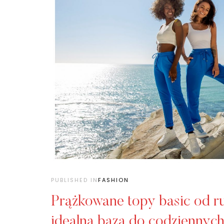
PUBLISHED IN
FASHION
Prążkowane topy basic od ru
idealna baza do codziennych 