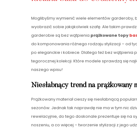
Moglibyśmy wymienić wiele elementów garderoby, b
wyobrazić sobie jakąkolwiek szafę. Ale takim prawd
garderobie są bez wątpienia
prążkowane topy
bas
do komponowania różnego rodzaju stylizacji – od tyc
po eleganckie i kobiece. Dlatego też bez wątpienia p
tegorocznej kolekcji. Które modele sprawdzą się najl
naszego wpisu!
Niesłabnący trend na prążkowany m
Prążkowany materiał cieszy się niesłabnącą popularno
sezonów. Jednak tak naprawdę nie ma w tym nic dz
rewelacyjnie, do tego doskonale prezentuje się na s
noszeniu, a co więcej – tworzenie stylizacji z jego ud