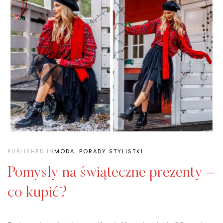
PUBLISHED IN
MODA
,
PORADY STYLISTKI
Pomysły na świąteczne prezenty –
co kupić?