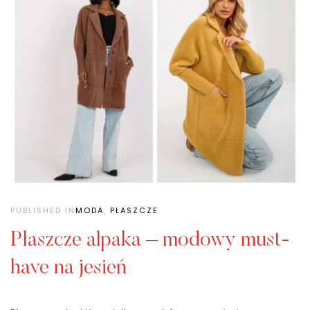
PUBLISHED IN
MODA
,
PŁASZCZE
Płaszcze alpaka – modowy must-
have na jesień