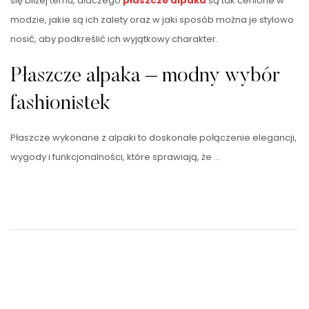
się bliżej temu, dlaczego
płaszcze alpaka
są tak cenione w
modzie, jakie są ich zalety oraz w jaki sposób można je stylowo
nosić, aby podkreślić ich wyjątkowy charakter.
Płaszcze alpaka – modny wybór
fashionistek
Płaszcze wykonane z alpaki to doskonałe połączenie elegancji,
wygody i funkcjonalności, które sprawiają, że …