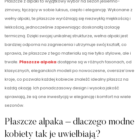
Płaszcze z alpaki to wyjątkowy wybór na sezon jesienno-
zimowy, łączący w sobie luksus, ciepło i elegancję. Wykonane z
wełny alpaki, te płaszcze wyróżniają się niezwykłą miękkością i
lekkością, jednocześnie zapewniając doskonałą izolację
termiczną. Dzięki swojej unikalnej strukturze, wełna alpaki jest
bardziej odporna na zagniecenia i utrzymuje swój kształt, co
sprawia, że płaszcze z tego materiału są nie tylko stylowe, ale i
trwałe.
Płaszcze alpaka
dostępne są w różnych fasonach, od
klasycznych, eleganckich modeli po nowoczesne, oversize’owe
kroje, co pozwala każdej kobiecie znaleźć idealny płaszcz na
każdą okazję. Ich ponadczasowy design i wysoka jakość
sprawiają, że są one inwestycją w elegancję i komfort na wiele
sezonów.
Płaszcze alpaka – dlaczego modne
kobiety tak je uwielbiają?