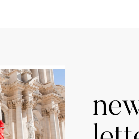
ne
lett