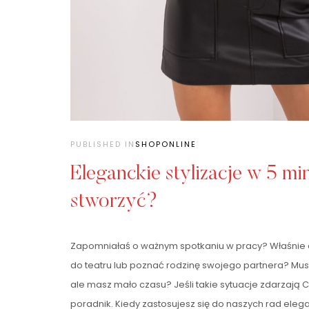
PUBLISHED IN
SHOPONLINE
Eleganckie stylizacje w 5 min
stworzyć?
Zapomniałaś o ważnym spotkaniu w pracy? Właśnie do
do teatru lub poznać rodzinę swojego partnera? Mu
ale masz mało czasu? Jeśli takie sytuacje zdarzają Ci
poradnik. Kiedy zastosujesz się do naszych rad elega