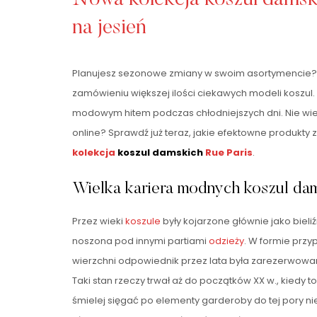
na jesień
Planujesz sezonowe zmiany w swoim asortymencie? 
zamówieniu większej ilości ciekawych modeli koszu
modowym hitem podczas chłodniejszych dni. Nie wi
online? Sprawdź już teraz, jakie efektowne produkty
kolekcja
koszul damskich
Rue Paris
.
Wielka kariera modnych koszul da
Przez wieki
koszule
były kojarzone głównie jako bieli
noszona pod innymi partiami
odzieży
. W formie przy
wierzchni odpowiednik przez lata była zarezerwowa
Taki stan rzeczy trwał aż do początków XX w., kiedy 
śmielej sięgać po elementy garderoby do tej pory n