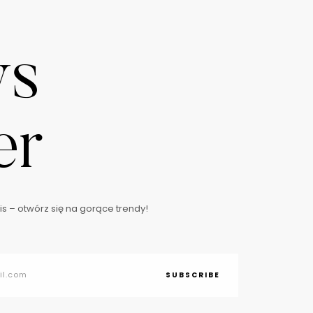
ws
er
s – otwórz się na gorące trendy!
SUBSCRIBE