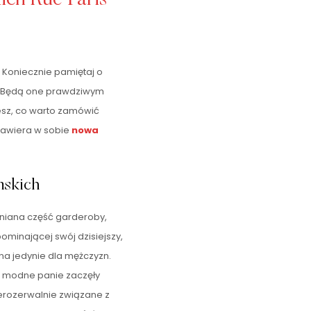
Koniecznie pamiętaj o
l. Będą one prawdziwym
esz, co warto zamówić
 zawiera w sobie
nowa
mskich
źniana część garderoby,
pominającej swój dzisiejszy,
na jedynie dla mężczyzn.
to modne panie zaczęły
ierozerwalnie związane z