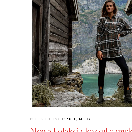
PUBLISHED IN
KOSZULE
,
MODA
Nowa kolekcja koszul damsk