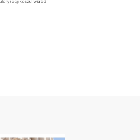
ularyzacji koszul wśród