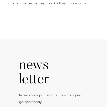
naturalne z niebezpiecznych i szkodliwych substancji.
Ekologiczne środki czystości z pewnością przypadną Ci do
gustu, ponieważ …
news
letter
Nowa kolekcja Rue Paris – otwórz się na
gorące trendy!