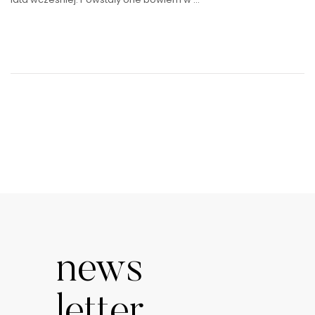
news
letter