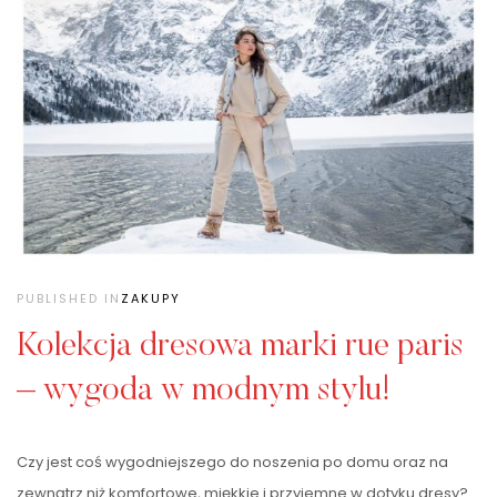
PUBLISHED IN
ZAKUPY
Kolekcja dresowa marki rue paris
– wygoda w modnym stylu!
Czy jest coś wygodniejszego do noszenia po domu oraz na
zewnątrz niż komfortowe, miękkie i przyjemne w dotyku dresy?