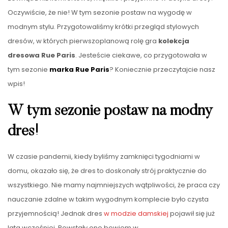
Oczywiście, że nie! W tym sezonie postaw na wygodę w
modnym stylu. Przygotowaliśmy krótki przegląd stylowych
dresów, w których pierwszoplanową rolę gra
kolekcja
dresowa Rue Paris
. Jesteście ciekawe, co przygotowała w
tym sezonie
marka Rue Paris
? Koniecznie przeczytajcie nasz
wpis!
W tym sezonie postaw na modny
dres!
W czasie pandemii, kiedy byliśmy zamknięci tygodniami w
domu, okazało się, że dres to doskonały strój praktycznie do
wszystkiego. Nie mamy najmniejszych wątpliwości, że praca czy
nauczanie zdalne w takim wygodnym komplecie było czysta
przyjemnością! Jednak dres
w modzie damskiej
pojawił się już
lata wcześniej. Powstały one bowiem w
…