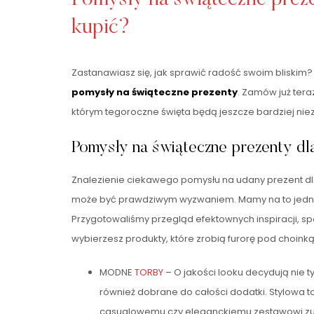
kupić?
Zastanawiasz się, jak sprawić radość swoim bliski
pomysły na świąteczne prezenty
. Zamów już tera
którym tegoroczne święta będą jeszcze bardziej ni
Pomysły na świąteczne prezenty dla
Znalezienie ciekawego pomysłu na udany prezent dl
może być prawdziwym wyzwaniem. Mamy na to jedn
Przygotowaliśmy przegląd efektownych inspiracji, s
wybierzesz produkty, które zrobią furorę pod choinką
MODNE
TORBY
– O jakości looku decydują nie 
również dobrane do całości dodatki. Stylowa
casualowemu czy eleganckiemu zestawowi zup