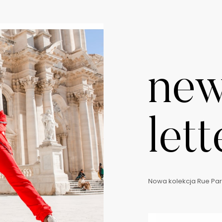
ne
lett
Nowa kolekcja Rue Pari