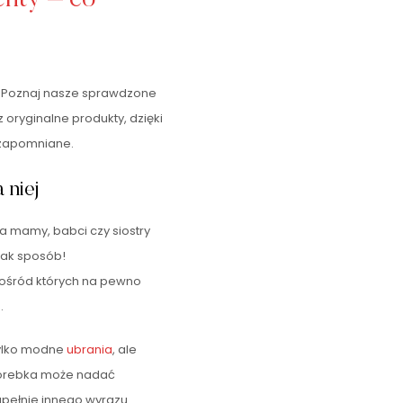
m? Poznaj nasze sprawdzone
z oryginalne produkty, dzięki
ezapomniane.
 niej
a mamy, babci czy siostry
ak sposób!
pośród których na pewno
.
tylko modne
ubrania
, ale
 torebka może nadać
ełnie innego wyrazu.