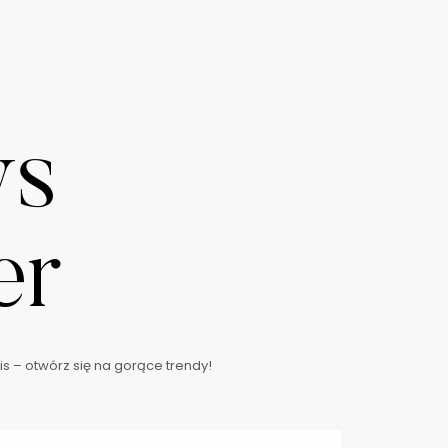
ws
er
s – otwórz się na gorące trendy!