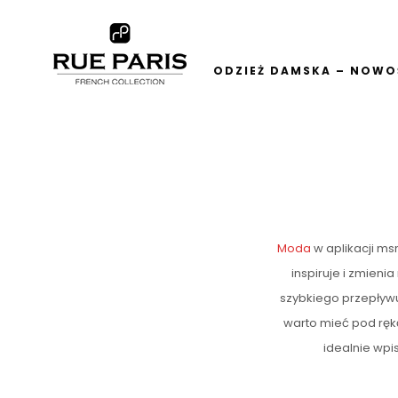
ODZIEŻ DAMSKA – NOWOŚ
Moda
w aplikacji msn
inspiruje i zmieni
szybkiego przepływu 
warto mieć pod ręką
idealnie wpi