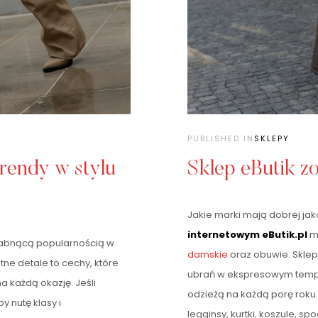
PUBLISHED IN
SKLEPY
rendy w stylu
Sklep eButik z
Jakie marki mają dobrej ja
internetowym eButik.pl
mo
esłabnącą popularnością w
damskie
oraz obuwie. Skle
tne detale to cechy, które
ubrań w ekspresowym tempie,
a każdą okazję. Jeśli
odzieżą na każdą porę roku. 
y nutę klasy i
legginsy, kurtki, koszule, spo