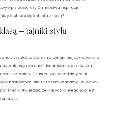
gowy wpis dostarczy Ci mnóstwa inspiracji i
ie jak ubiera się kobieta z klasą?
klasą – tajniki stylu
wno słyszałaś ten termin przynajmniej raz w życiu, a
ody zmieniają się dość dynamicznie, ale klasyka
ę raczej nie zmieni. Czasami przechodzimy bunt
wieku nastoletnim, ale z czasem wracamy. Bo jednak
żna śmiało stwierdzić, że klasyczna elegancja jest
tania o …