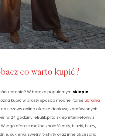
obacz co warto kupić?
kości ubrania? W bardzo popularnym
sklepie
żna kupić w prosty sposób modne i tanie
ubrania
p odzieżowy online oferuje dostawę zamówionych
 w 24 godziny. eButik.pl to sklep internetowy z
W jego ofercie można znaleźć buty, bluzki, bluzy,
dnie, sukienki, swetry, t-shirty oraz inne akcesoria.