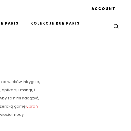
ACCOUNT
E PARIS
KOLEKCJE RUE PARIS
a od wieków intryguje,
plikacji i msngr, i
 Aby za nimi nadążyć,
e szeroką gamę
ubrań
świecie mody.