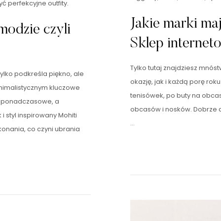
ć perfekcyjne outfity.
Jakie marki ma
modzie czyli
Sklep internet
Tylko tutaj znajdziesz mnó
tylko podkreśla piękno, ale
okazję, jak i każdą porę ro
inimalistycznym kluczowe
tenisówek, po buty na obcas
 i ponadczasowe, a
obcasów i nosków. Dobrze 
 styl inspirowany Mohiti
…
konania, co czyni ubrania