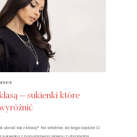
AMSKIE
 klasą – sukienki które
 wyróżnić
k ubrać się z klasą? No właśnie, do tego będzie Ci
 sukienka z popularnego sklepu z ubraniami