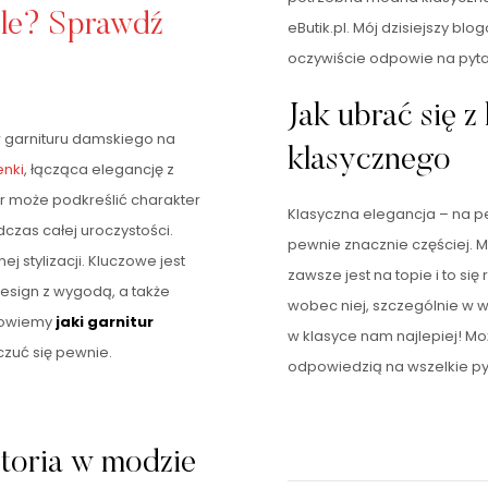
ele? Sprawdź
eButik.pl. Mój dzisiejszy blo
oczywiście odpowie na pytan
Jak ubrać się z 
r garnituru damskiego na
klasycznego
enki
, łącząca elegancję z
 może podkreślić charakter
Klasyczna elegancja – na pe
zas całej uroczystości.
pewnie znacznie częściej. M
ej stylizacji. Kluczowe jest
zawsze jest na topie i to si
esign z wygodą, a także
wobec niej, szczególnie w 
dpowiemy
jaki garnitur
w klasyce nam najlepiej! Mo
czuć się pewnie.
odpowiedzią na wszelkie py
storia w modzie