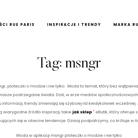
CI RUE PARIS
INSPIRACJE I TRENDY
MARKA RU
Tag:
msngr
gr, ploteczki o modzie i nie tylko. Moda to temat, który bez wątpieni
a nasze postrzeganie świata. Dziś, w erze mediów społecznościowych, a
informacji, trendy zmieniają się szybciej niż kiedykolwiek wcześniej.
 wiarygodne źródło inspiracji, takie
jak sklep
eButik, który oferuj
sujących się w obecne tendencje. Dzisiaj podpatrzymy, co króluje w 
Moda w aplikacji msngr ploteczki o modzie i nie tylko