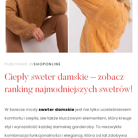
PUBLISHED IN
SHOPONLINE
Ciepły sweter damskie – zobacz
ranking najmodniejszych swetrów!
W świecie mody
sweter damskie
jest nie tylko ucieleśnieniem
komfortu i ciepła, ale także kluczowym elementem, który kreuje
styl i wyrazistość każdej damskiej garderoby. To niezwykła
kombinacja funkcjonalności i elegancji, która od lat zdobywa