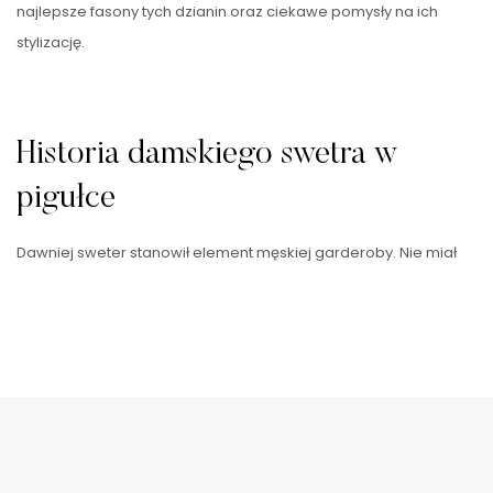
najlepsze fasony tych dzianin oraz ciekawe pomysły na ich
stylizację.
Historia damskiego swetra w
pigułce
Dawniej sweter stanowił element męskiej garderoby. Nie miał
ładnie wyglądać, ale przede wszystkim zapewniać ciepło
mężczyznom pracującym na świeżym powietrzu, najczęściej …