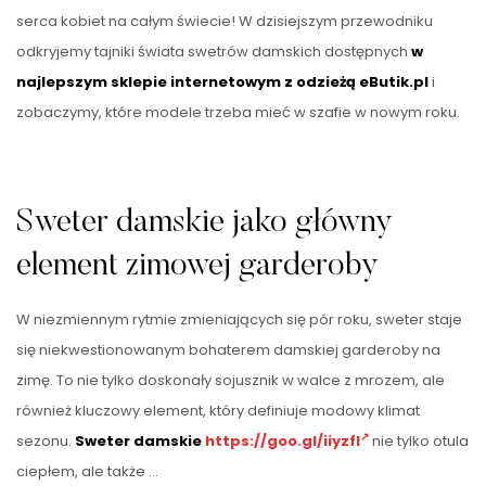
serca kobiet na całym świecie! W dzisiejszym przewodniku
odkryjemy tajniki świata swetrów damskich dostępnych
w
najlepszym sklepie internetowym z odzieżą eButik.pl
i
zobaczymy, które modele trzeba mieć w szafie w nowym roku.
Sweter damskie jako główny
element zimowej garderoby
W niezmiennym rytmie zmieniających się pór roku, sweter staje
się niekwestionowanym bohaterem damskiej garderoby na
zimę. To nie tylko doskonały sojusznik w walce z mrozem, ale
również kluczowy element, który definiuje modowy klimat
sezonu.
Sweter damskie
https://goo.gl/iiyzfI
nie tylko otula
ciepłem, ale także …