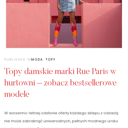
PUBLISHED IN
MODA
,
TOPY
Topy damskie marki Rue Paris w
hurtowni – zobacz bestsellerowe
modele
W wiosenno-letniej odsłonie oferty każdego sklepu z odzieżą
nie może zabraknąć uniwersalnych, pełnych modnego uroku