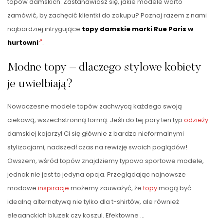
topów damskich. Zastanawiasz się, jakie modele warto
zamówić, by zachęcić klientki do zakupu? Poznaj razem z nami
najbardziej intrygujące
topy damskie marki Rue Paris w
hurtowni
.
Modne topy – dlaczego stylowe kobiety
je uwielbiają?
Nowoczesne modele topów zachwycą każdego swoją
ciekawą, wszechstronną formą. Jeśli do tej pory ten typ
odzieży
damskiej kojarzył Ci się głównie z bardzo nieformalnymi
stylizacjami, nadszedł czas na rewizję swoich poglądów!
Owszem, wśród topów znajdziemy typowo sportowe modele,
jednak nie jest to jedyna opcja. Przeglądając najnowsze
modowe
inspiracje
możemy zauważyć, że
topy
mogą być
idealną alternatywą nie tylko dla t-shirtów, ale również
eleganckich bluzek czy koszul. Efektowne …