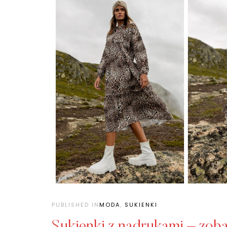
PUBLISHED IN
MODA
,
SUKIENKI
Sukienki z nadrukami – zob