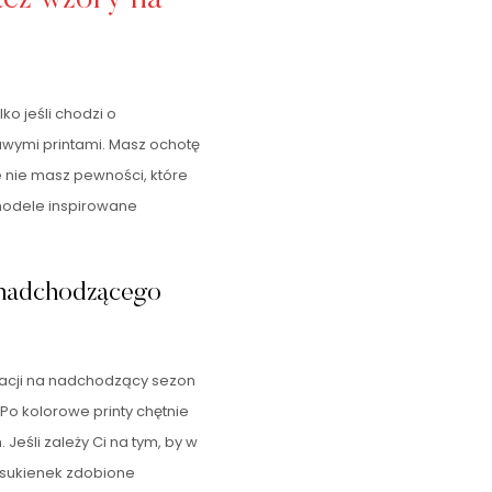
lko jeśli chodzi o
kawymi printami. Masz ochotę
le nie masz pewności, które
modele inspirowane
 nadchodzącego
iracji na nadchodzący sezon
Po kolorowe printy chętnie
. Jeśli zależy Ci na tym, by w
 sukienek zdobione