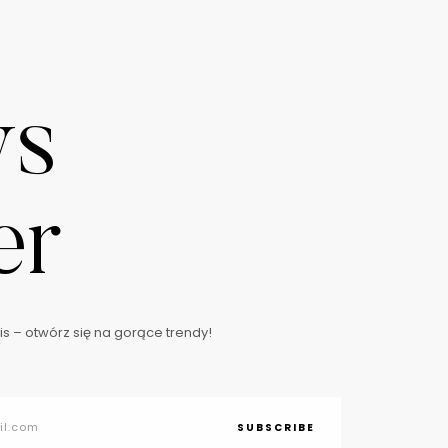
ws
er
s – otwórz się na gorące trendy!
SUBSCRIBE