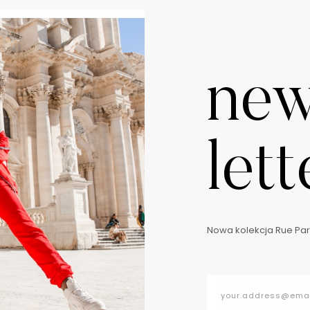
ne
lett
Nowa kolekcja Rue Pari