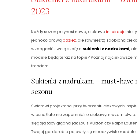
2023
Każdy sezon przynosi nowe, ciekawe
inspiracje
nie ty
jednokolorową
odzież
, ale również tą zdobioną cie
wzbogacić swoją szafę o
sukienki z nadrukami
, a
modele będą teraz na topie? Poznaj najciekawsze 
trendami.
Sukienki z nadrukami – must-have
sezonu
Światowi projektanci przy tworzeniu ciekawych insp
wiosna/lato nie zapomnieli o ciekawym wzornictwie. 
sięgają tacy giganci jak Louis Vuitton czy Ralph Lauren
Twojej garderobie pojawiły się nieoczywiste modele