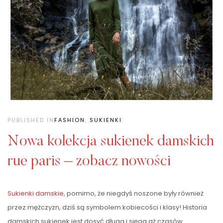
PUBLISHED IN
FASHION
,
SUKIENKI
Nowa kolekcja sukienek damskich
rue paris – zobacz nowości
Sukienki damskie
, pomimo, że niegdyś noszone były również
przez mężczyzn, dziś są symbolem kobiecości i klasy! Historia
damskich sukienek jest dosyć długa i sięga aż czasów