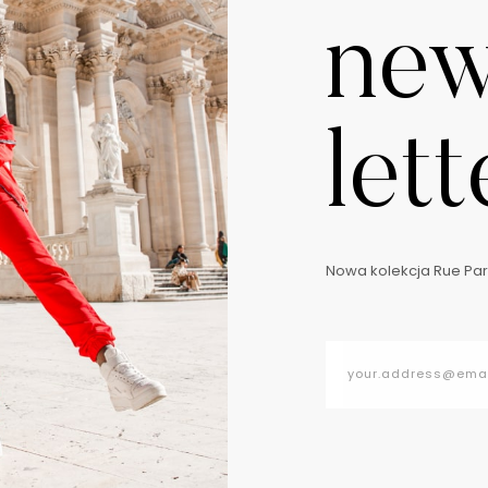
ne
lett
Nowa kolekcja Rue Pari