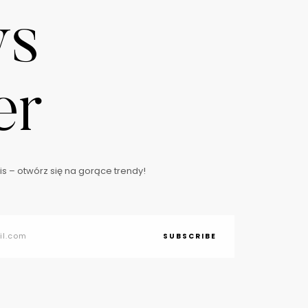
ws
er
s – otwórz się na gorące trendy!
SUBSCRIBE