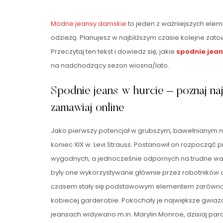
Modne
jeansy damskie
to jeden z ważniejszych ele
odzieżą. Planujesz w najbliższym czasie kolejne za
Przeczytaj ten tekst i dowiedz się, jakie
spodnie jean
na nadchodzący sezon wiosna/lato.
Spodnie jeans w hurcie – poznaj na
zamawiaj online
Jako pierwszy potencjał w grubszym, bawełnianym m
koniec XIX w. Levi Strauss. Postanowił on rozpocząć 
wygodnych, a jednocześnie odpornych na trudne wa
były one wykorzystywane głównie przez robotników 
czasem stały się podstawowym elementem zarówno w
kobiecej garderobie. Pokochały je największe gwiaz
jeansach widywano m.in. Marylin Monroe, dzisiaj par