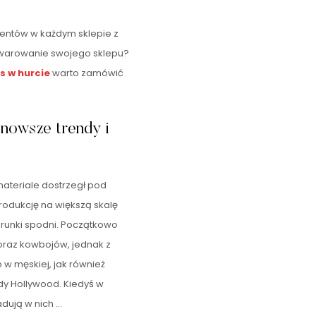
mentów w każdym sklepie z
towarowanie swojego sklepu?
s w hurcie
warto zamówić
jnowsze trendy i
ateriale dostrzegł pod
produkcję na większą skalę
runki spodni. Początkowo
oraz kowbojów, jednak z
 męskiej, jak również
dy Hollywood. Kiedyś w
adują w nich …