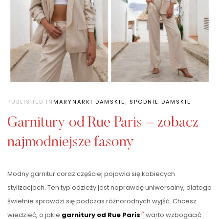
PUBLISHED IN
MARYNARKI DAMSKIE
,
SPODNIE DAMSKIE
Garnitury od Rue Paris – zobacz
najmodniejsze fasony
Modny garnitur coraz częściej pojawia się kobiecych
stylizacjach. Ten typ odzieży jest naprawdę uniwersalny, dlatego
świetnie sprawdzi się podczas różnorodnych wyjść. Chcesz
wiedzieć, o jakie
garnitury od Rue Paris
warto wzbogacić