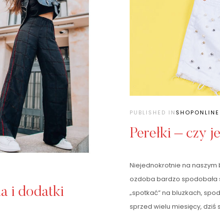
PUBLISHED IN
SHOPONLINE
Perełki – czy j
Niejednokrotnie na naszym 
ozdoba bardzo spodobała si
a i dodatki
„spotkać” na bluzkach, spod
sprzed wielu miesięcy, dzi