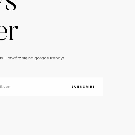
ws
er
s – otwórz się na gorące trendy!
SUBSCRIBE