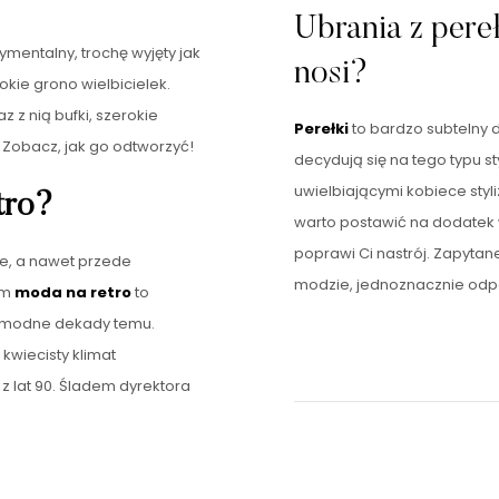
Ubrania z pereł
ymentalny, trochę wyjęty jak
nosi?
kie grono wielbicielek.
 z nią bufki, szerokie
Perełki
to bardzo subtelny 
. Zobacz, jak go odtworzyć!
decydują się na tego typu s
uwielbiającymi kobiece styl
tro?
warto postawić na dodatek w
poprawi Ci nastrój. Zapytane
kże, a nawet przede
modzie, jednoznacznie odpow
em
moda na retro
to
y modne dekady temu.
kwiecisty klimat
 z lat 90. Śladem dyrektora