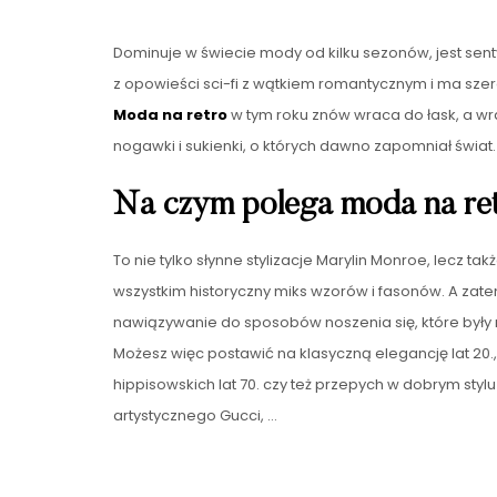
Dominuje w świecie mody od kilku sezonów, jest sent
z opowieści sci-fi z wątkiem romantycznym i ma szero
Moda na retro
w tym roku znów wraca do łask, a wraz
nogawki i sukienki, o których dawno zapomniał świat
Na czym polega moda na re
To nie tylko słynne stylizacje Marylin Monroe, lecz ta
wszystkim historyczny miks wzorów i fasonów. A zat
nawiązywanie do sposobów noszenia się, które był
Możesz więc postawić na klasyczną elegancję lat 20., 
hippisowskich lat 70. czy też przepych w dobrym stylu
artystycznego Gucci, …