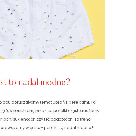
est to nadal modne?
blogu poruszałyśmy temat ubrań z perełkami. Ta
ę fashionistkom, przez co perełki często możemy
niach, sukienkach czy też dodatkach. To trend
ś sprawdzamy więc, czy perełki są nadal modne?