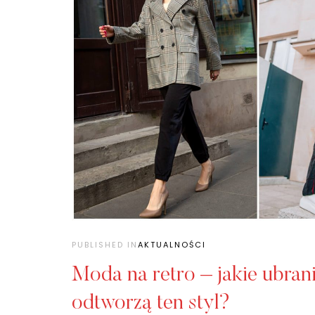
PUBLISHED IN
AKTUALNOŚCI
Moda na retro – jakie ubrani
odtworzą ten styl?