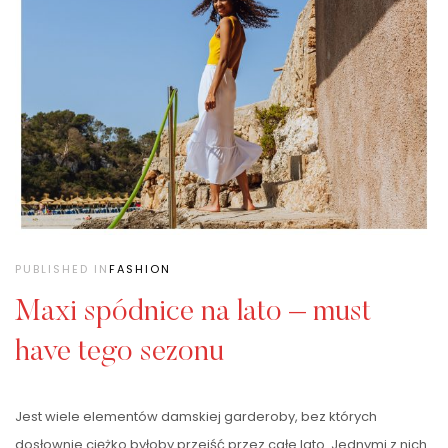
PUBLISHED IN
FASHION
Maxi spódnice na lato – must
have tego sezonu
Jest wiele elementów damskiej garderoby, bez których
dosłownie ciężko byłoby przejść przez całe lato. Jednymi z nich